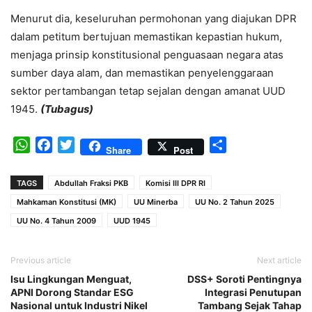
Menurut dia, keseluruhan permohonan yang diajukan DPR
dalam petitum bertujuan memastikan kepastian hukum,
menjaga prinsip konstitusional penguasaan negara atas
sumber daya alam, dan memastikan penyelenggaraan
sektor pertambangan tetap sejalan dengan amanat UUD
1945.
(Tubagus)
WhatsApp
Facebook
Twitter
Share
Share
Post
TAGS
Abdullah Fraksi PKB
Komisi III DPR RI
Mahkaman Konstitusi (MK)
UU Minerba
UU No. 2 Tahun 2025
UU No. 4 Tahun 2009
UUD 1945
Previous article
Next article
Isu Lingkungan Menguat,
DSS+ Soroti Pentingnya
APNI Dorong Standar ESG
Integrasi Penutupan
Nasional untuk Industri Nikel
Tambang Sejak Tahap