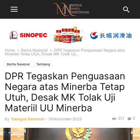
Home
Berita Nasional
DPR Tegaskan Penguasaan Negara atas
Minerba Tetap Utuh, Desak MK Tolak Uji...
Berita Nasional
Tambang
DPR Tegaskan Penguasaan
Negara atas Minerba Tetap
Utuh, Desak MK Tolak Uji
Materiil UU Minerba
351
0
By
Tubagus Rachmat
-
19 November 2025