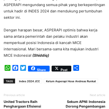
ASPERAPI mengundang semua pihak yang berkepentingan
untuk hadir di INDES 2024 dan mendukung pertumbuhan
sektor ini.
Dengan harapan besar, ASPERAPI optimis bahwa kerja
sama antara pemerintah dan pelaku industri akan
memperkuat posisi Indonesia di kancah MICE
internasional. Mari bersama-sama kita majukan industri
MICE Indonesia!
(Shiddiq)
WhatsApp
Facebook
Twitter
Share
Share
Post
TAGS
Indes 2024 JCC
Ketum Asperapi Hose Andreas Runkat
Previous article
Next article
United Tractors Raih
Sekum APNI: Indonesia
Penghargaan Efisiensi
Dorong Pengembangan