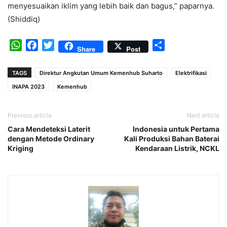
menyesuaikan iklim yang lebih baik dan bagus,” paparnya.
(Shiddiq)
WhatsApp
Facebook
Twitter
Share
Share
Post
TAGS
Direktur Angkutan Umum Kemenhub Suharto
Elektrifikasi
INAPA 2023
Kemenhub
Previous article
Next article
Cara Mendeteksi Laterit
Indonesia untuk Pertama
dengan Metode Ordinary
Kali Produksi Bahan Baterai
Kriging
Kendaraan Listrik, NCKL