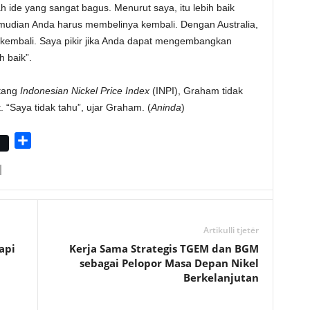
ah ide yang sangat bagus. Menurut saya, itu lebih baik
mudian Anda harus membelinya kembali. Dengan Australia,
embali. Saya pikir jika Anda dapat mengembangkan
ih baik”.
ntang
Indonesian Nickel Price Index
(INPI), Graham tidak
 “Saya tidak tahu”, ujar Graham. (
Aninda
)
S
h
a
r
e
Artikulli tjetër
api
Kerja Sama Strategis TGEM dan BGM
sebagai Pelopor Masa Depan Nikel
Berkelanjutan