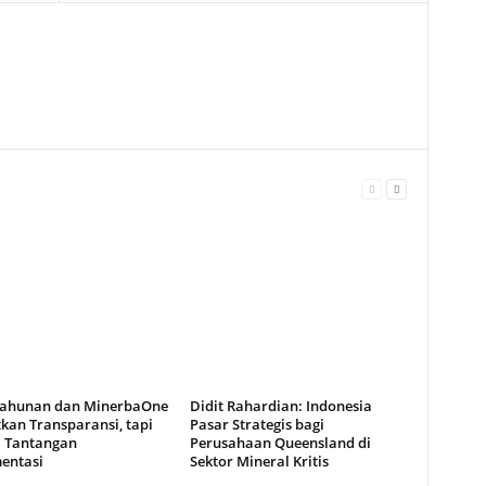
ahunan dan MinerbaOne
Didit Rahardian: Indonesia
kan Transparansi, tapi
Pasar Strategis bagi
 Tantangan
Perusahaan Queensland di
entasi
Sektor Mineral Kritis