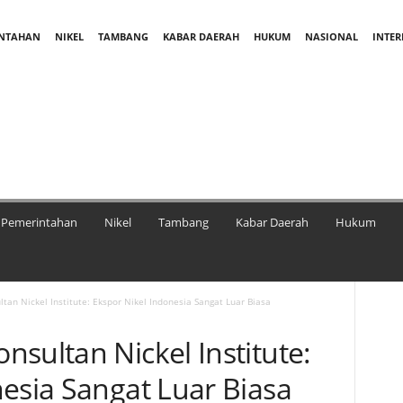
INTAHAN
NIKEL
TAMBANG
KABAR DAERAH
HUKUM
NASIONAL
INTE
Pemerintahan
Nikel
Tambang
Kabar Daerah
Hukum
tan Nickel Institute: Ekspor Nikel Indonesia Sangat Luar Biasa
sultan Nickel Institute:
esia Sangat Luar Biasa