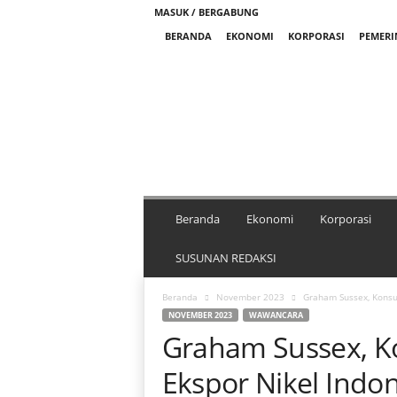
MASUK / BERGABUNG
BERANDA
EKONOMI
KORPORASI
PEMER
M
e
d
i
a
N
i
k
Beranda
Ekonomi
Korporasi
e
l
SUSUNAN REDAKSI
I
n
Beranda
November 2023
Graham Sussex, Konsul
d
NOVEMBER 2023
WAWANCARA
o
Graham Sussex, Kon
n
e
Ekspor Nikel Indon
s