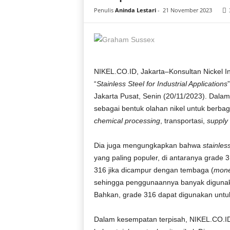
i
Penulis
Aninda Lestari
-
21 November 2023
a
NIKEL.CO.ID, Jakarta–Konsultan Nickel I
“
Stainless Steel for Industrial Applications
Jakarta Pusat, Senin (20/11/2023). Dal
sebagai bentuk olahan nikel untuk berbagai
chemical processing
, transportasi,
supply 
Dia juga mengungkapkan bahwa
stainless
yang paling populer, di antaranya grade 3
316 jika dicampur dengan tembaga (
mone
sehingga penggunaannya banyak digunaka
Bahkan, grade 316 dapat digunakan untuk p
Dalam kesempatan terpisah, NIKEL.CO.I