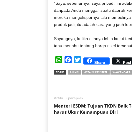
“Saya, sebenarnya, saya pribadi, ini adal
daripada Anda menggali suatu daerah ke
mereka mengekspornya lalu membelinya k
produk jadi, itu adalah cara yang jauh leb
Sayangnya, ketika ditanya lebih lanjut te
tahu menahu tentang harga nikel tersebut.
W
F
T
Share
Post
h
a
w
TOPIK
#NIKEL
#STAINLESS STEEL
WAWANCARA
a
c
i
t
e
t
s
b
t
A
o
e
Artikulli paraprak
p
o
r
Menteri ESDM: Tujuan TKDN Baik T
p
k
harus Ukur Kemampuan Diri