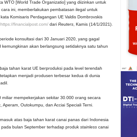
a WTO [World Trade Organizatio] yang diizinkan untuk
ara ini, memberlakukan pembatasan ilegal untuk
kata Komisaris Perdagangan UE Valdis Dombrovskis
p
https://financialpost.com/
dari
Reuters
, Kamis (14/1/2021).
eriode konsultasi dari 30 Januari 2020, yang gagal
 kemungkinan akan berlangsung setidaknya satu tahun
baja tahan karat UE berproduksi pada level terendah
tetapkan menjadi produsen terbesar kedua di dunia
adil.
20 miliar mempekerjakan sekitar 30.000 orang secara
 Aperam, Outokumpu, dan Acciai Speciali Terni.
asuk atas baja tahan karat canai panas dari Indonesia
n pada bulan September terhadap produk
stainless
canai