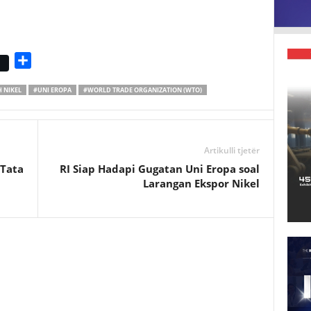
S
h
 NIKEL
#UNI EROPA
#WORLD TRADE ORGANIZATION (WTO)
a
r
e
Artikulli tjetër
 Tata
RI Siap Hadapi Gugatan Uni Eropa soal
Larangan Ekspor Nikel