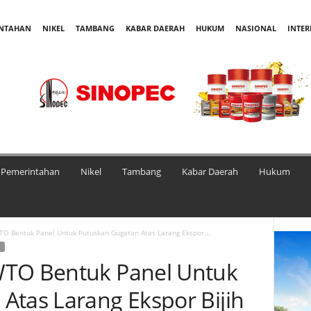
INTAHAN
NIKEL
TAMBANG
KABAR DAERAH
HUKUM
NASIONAL
INTE
Pemerintahan
Nikel
Tambang
Kabar Daerah
Hukum
O Bentuk Panel Untuk Putuskan Gugatan Atas Larang Ekspor...
WTO Bentuk Panel Untuk
Atas Larang Ekspor Bijih