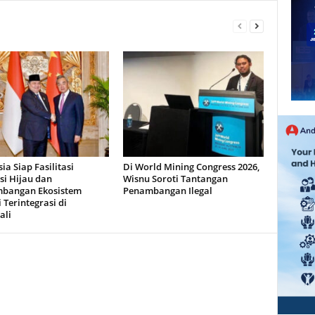
ia Siap Fasilitasi
Di World Mining Congress 2026,
si Hijau dan
Wisnu Soroti Tantangan
bangan Ekosistem
Penambangan Ilegal
 Terintegrasi di
ali