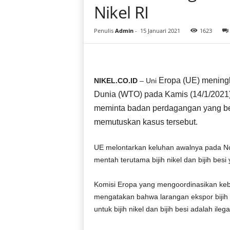
i
Nikel RI
a
Penulis
Admin
-
15 Januari 2021
1623
Eropa (UE) meningk
NIKEL.CO.ID
– Uni
Dunia (WTO) pada Kamis (14/1/2021) 
meminta badan perdagangan yang be
memutuskan kasus tersebut.
UE melontarkan keluhan awalnya pada 
mentah terutama bijih nikel dan bijih be
Komisi Eropa yang mengoordinasikan keb
mengatakan bahwa larangan ekspor bijih 
untuk bijih nikel dan bijih besi adalah ile