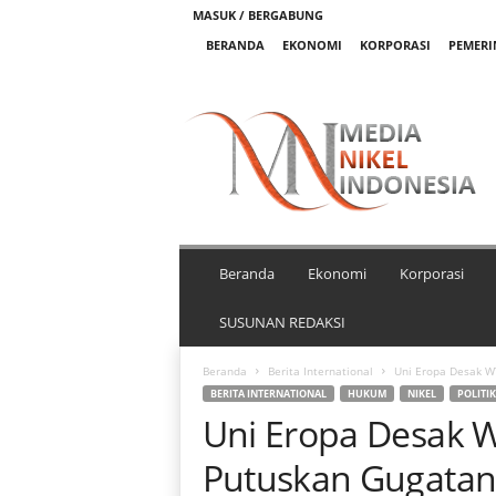
MASUK / BERGABUNG
BERANDA
EKONOMI
KORPORASI
PEMER
M
e
d
i
a
N
i
k
Beranda
Ekonomi
Korporasi
e
l
SUSUNAN REDAKSI
I
n
Beranda
Berita International
Uni Eropa Desak WT
d
BERITA INTERNATIONAL
HUKUM
NIKEL
POLITIK
o
Uni Eropa Desak 
n
e
Putuskan Gugatan 
s