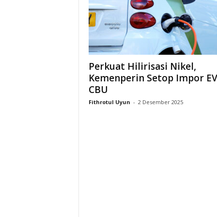
i
a
Perkuat Hilirisasi Nikel,
Kemenperin Setop Impor E
CBU
Fithrotul Uyun
-
2 Desember 2025