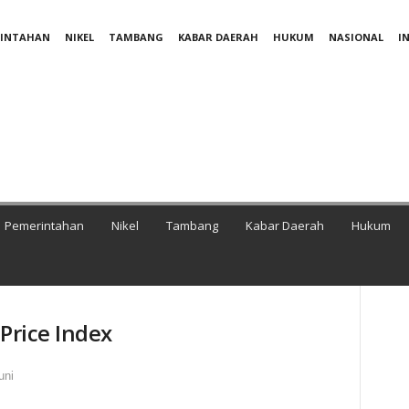
RINTAHAN
NIKEL
TAMBANG
KABAR DAERAH
HUKUM
NASIONAL
I
Pemerintahan
Nikel
Tambang
Kabar Daerah
Hukum
 Price Index