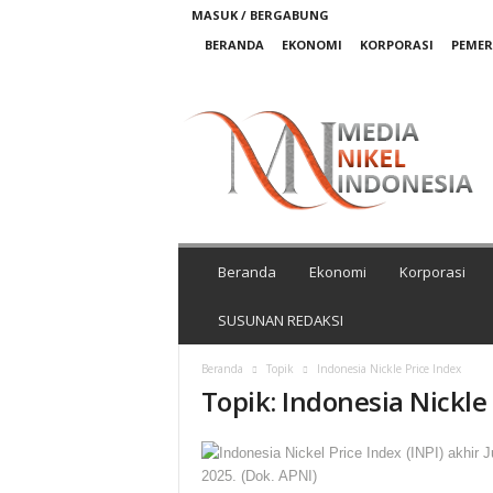
MASUK / BERGABUNG
BERANDA
EKONOMI
KORPORASI
PEME
M
e
d
i
a
N
i
k
Beranda
Ekonomi
Korporasi
e
l
SUSUNAN REDAKSI
I
n
Beranda
Topik
Indonesia Nickle Price Index
d
Topik: Indonesia Nickle
o
n
e
s