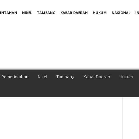
RINTAHAN
NIKEL
TAMBANG
KABAR DAERAH
HUKUM
NASIONAL
I
Pemerintahan
Nikel
Tambang
Kabar Daerah
Hukum