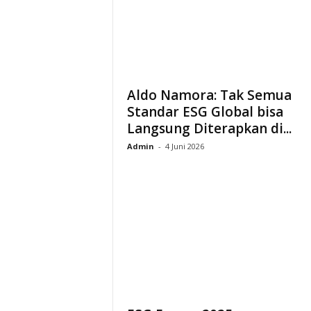
i
a
Aldo Namora: Tak Semua
Standar ESG Global bisa
Langsung Diterapkan di...
Admin
-
4 Juni 2026