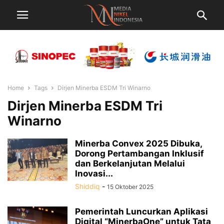
Home
Tags
Dirjen Minerba ESDM Tri Winarno
Dirjen Minerba ESDM Tri
Winarno
Minerba Convex 2025 Dibuka,
Dorong Pertambangan Inklusif
dan Berkelanjutan Melalui
Inovasi...
Shiddiq
-
15 Oktober 2025
Pemerintah Luncurkan Aplikasi
Digital “MinerbaOne” untuk Tata