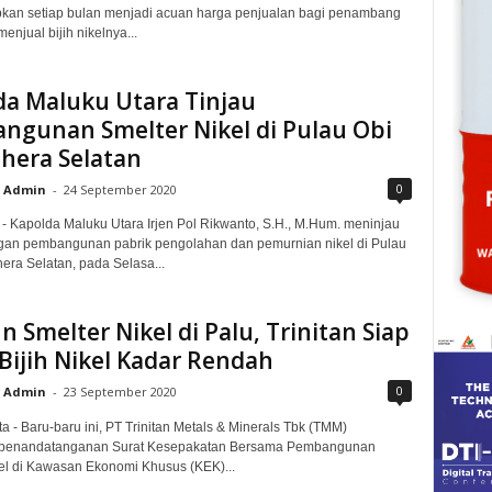
pkan setiap bulan menjadi acuan harga penjualan bagi penambang
menjual bijih nikelnya...
da Maluku Utara Tinjau
ngunan Smelter Nikel di Pulau Obi
hera Selatan
0
Admin
-
24 September 2020
 - Kapolda Maluku Utara Irjen Pol Rikwanto, S.H., M.Hum. meninjau
an pembangunan pabrik pengolahan dan pemurnian nikel di Pulau
era Selatan, pada Selasa...
 Smelter Nikel di Palu, Trinitan Siap
Bijih Nikel Kadar Rendah
0
Admin
-
23 September 2020
a - Baru-baru ini, PT Trinitan Metals & Minerals Tbk (TMM)
penandatanganan Surat Kesepakatan Bersama Pembangunan
el di Kawasan Ekonomi Khusus (KEK)...