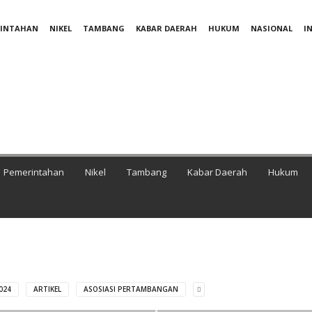
RINTAHAN
NIKEL
TAMBANG
KABAR DAERAH
HUKUM
NASIONAL
I
Pemerintahan
Nikel
Tambang
Kabar Daerah
Hukum
024
ARTIKEL
ASOSIASI PERTAMBANGAN