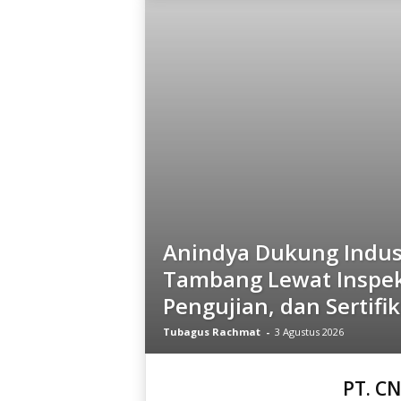
i
a
Anindya Dukung Indus
Tambang Lewat Inspek
Pengujian, dan Sertifik
Tubagus Rachmat
-
3 Agustus 2026
PT. CN