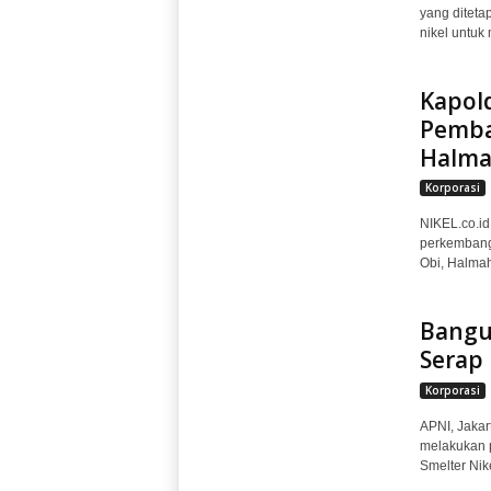
yang diteta
nikel untuk 
Kapol
Pemba
Halma
Korporasi
NIKEL.co.id
perkembang
Obi, Halmah
Bangun
Serap 
Korporasi
APNI, Jakart
melakukan 
Smelter Nik