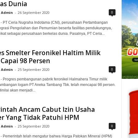
las Dunia
0
Admin
-
26 September 2020
 - PT Ceria Nugraha Indotama (CNI), perusahaan Pertambangan
tegrasi Pengolahan dan Pemurnian beserta fasilitas pendukungnya,
ikat sebagai perusahaan berkelas dunia. Pasalnya, PT Ceria...
s Smelter Feronikel Haltim Milik
Capai 98 Persen
0
Admin
-
25 September 2020
 - Progres pembangunan pabrik feronikel Halmahera Timur milik
tambangan logam PT Aneka Tambang Tbk. telah mencapai 98 persen.
dinilai akan menjadi...
intah Ancam Cabut Izin Usaha
er Yang Tidak Patuhi HPM
0
Admin
-
25 September 2020
 - Pemerintah telah mengatur bahwa Harga Patokan Mineral (HPM)