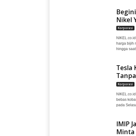
Begin
Nikel
Korporasi
NIKEL.co.i
harga bijih
hingga saat
Tesla 
Tanpa
Korporasi
NIKEL.co.id
bebas kobal
pada Selasa
IMIP J
Minta