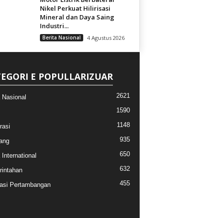
Nikel Perkuat Hilirisasi
Mineral dan Daya Saing
Industri...
Berita Nasional
4 Agustus 2026
EGORI E POPULLARIZUAR
2621
a Nasional
1590
1148
rasi
935
ang
650
 International
632
intahan
455
asi Pertambangan