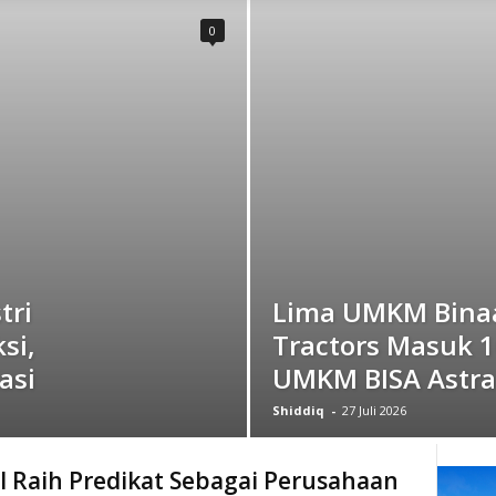
0
tri
Lima UMKM Bina
si,
Tractors Masuk 1
asi
UMKM BISA Astra
Shiddiq
-
27 Juli 2026
I Raih Predikat Sebagai Perusahaan