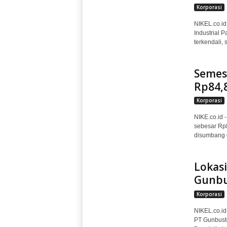
Korporasi
NIKEL.co.id
Industrial P
terkendali,
Semest
Rp84,8
Korporasi
NIKE.co.id
sebesar Rp8
disumbang d
Lokas
Gunbu
Korporasi
NIKEL.co.id
PT Gunbuste