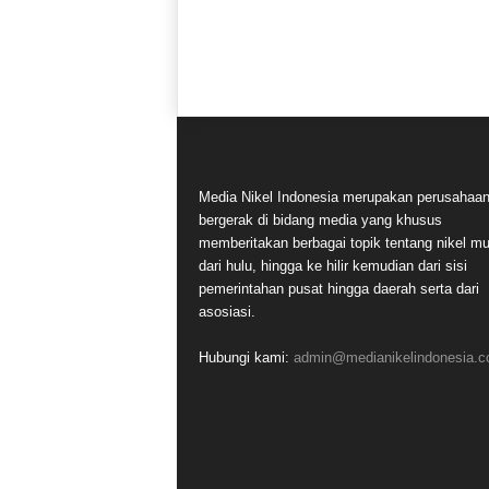
Media Nikel Indonesia merupakan perusahaa
bergerak di bidang media yang khusus
memberitakan berbagai topik tentang nikel mu
dari hulu, hingga ke hilir kemudian dari sisi
pemerintahan pusat hingga daerah serta dari
asosiasi.
Hubungi kami:
admin@medianikelindonesia.