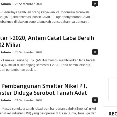
0
Admin
-
23 September 2020
 - Sedikitnya sembilan orang karyawan PT. Indonesia Morowali
ark )IMIP) terkonfirmasi positif Covid-19, agar penyebaran Covid-19
 sebaiknya dilakukan segera langkah pencegahannya dengan...
er I-2020, Antam Catat Laba Bersih
2 Miliar
0
Admin
-
23 September 2020
 - PT Aneka Tambang Tbk. (ANTM) mampu membukukan laba bersih
4,82 miliar di sepanjang semester I-2020. Laba bersih tersebut
ari pertumbuhan positif...
i Pembangunan Smelter Nikel PT.
ster Diduga Serobot Tanah Adat
0
Admin
-
21 September 2020
 - Kasus sengketa tanah lokasi pembangunan pabrik (Smelter) nikel
RE
r Nikel Industry (GNI) yang beroperasi di Desa Bunta, Tanauge dan