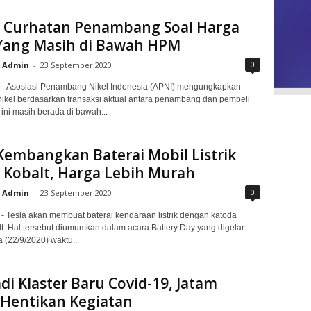
i Curhatan Penambang Soal Harga
 Yang Masih di Bawah HPM
0
Admin
-
23 September 2020
d - Asosiasi Penambang Nikel Indonesia (APNI) mengungkapkan
 nikel berdasarkan transaksi aktual antara penambang dan pembeli
 ini masih berada di bawah...
Kembangkan Baterai Mobil Listrik
 Kobalt, Harga Lebih Murah
0
Admin
-
23 September 2020
 - Tesla akan membuat baterai kendaraan listrik dengan katoda
t. Hal tersebut diumumkan dalam acara Battery Day yang digelar
 (22/9/2020) waktu...
adi Klaster Baru Covid-19, Jatam
 Hentikan Kegiatan