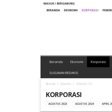
MASUK / BERGABUNG
BERANDA
EKONOMI
KORPORASI
PEME
M
e
d
i
a
N
i
k
Beranda
Ekonomi
Korporasi
e
l
SUSUNAN REDAKSI
I
n
Beranda
Korporasi
Halaman 114
d
KORPORASI
o
n
e
AGUSTUS 2023
AGUSTUS 2024
APRIL 2
s