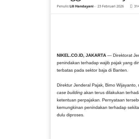
i
Penulis
Lili Handayani
-
23 Februari 2026
31
a
NIKEL.CO.ID, JAKARTA
— Direktorat Je
penindakan terhadap wajib pajak yang dinil
terbatas pada sektor baja di Banten.
Direktur Jenderal Pajak, Bimo Wijayanto
case building
akan terus dilakukan terhad
ketentuan perpajakan. Pernyataan terse
kemungkinan penindakan terhadap sekitar 4
dulu diproses.