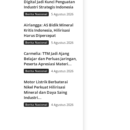
Digital Jadi Kunci Penguatan
Industri Strategis Indonesia
Berita Nasional
5 Agustus 2026
Airlangga: AS Bidik Mineral
Kritis Indonesia, Hilirisasi
Harus Dipercepat
Berita Nasional
5 Agustus 2026
Carmelia: TTM Jadi Ajang
Belajar dan Perluas Jaringan,
Peserta Apresiasi Materi...
Berita Nasional
4 Agustus 2026
Motor Listrik Berbaterai
Nikel Perkuat Hilirisasi
Mineral dan Daya Saing
Industri...
Berita Nasional
4 Agustus 2026