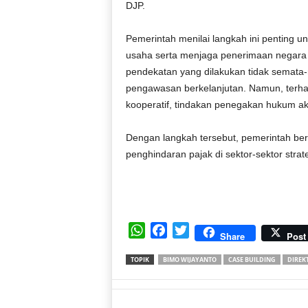
DJP.
Pemerintah menilai langkah ini penting u
usaha serta menjaga penerimaan negara d
pendekatan yang dilakukan tidak semata-m
pengawasan berkelanjutan. Namun, terhada
kooperatif, tindakan penegakan hukum aka
Dengan langkah tersebut, pemerintah ber
penghindaran pajak di sektor-sektor strat
W
F
T
Share
Post
h
a
w
TOPIK
BIMO WIJAYANTO
CASE BUILDING
DIREK
a
c
i
t
e
t
s
b
t