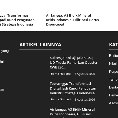
gga: Transformasi
Airlangga: AS Bidik Mineral
 Jadi Kunci Penguatan
Kritis Indonesia, Hilirisasi Harus
i Strategis Indonesia
Dipercepat
ARTIKEL LAINNYA
KAT
n yang
Berit
Sukses Jalani Uji Jalan B50,
lai
UD Trucks Pamerkan Quester
Nikel
CWE 280...
Korpo
Berita Nasional
6 Agustus 2026
Tamb
Toerangga: Transformasi
Berita
Digital Jadi Kunci Penguatan
com
Industri Strategis Indonesia
Pemer
Berita Nasional
5 Agustus 2026
Asosi
Airlangga: AS Bidik Mineral
Kritis Indonesia, Hilirisasi