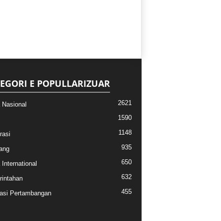
EGORI E POPULLARIZUAR
2621
a Nasional
1590
1148
rasi
935
ang
650
 International
632
intahan
455
asi Pertambangan