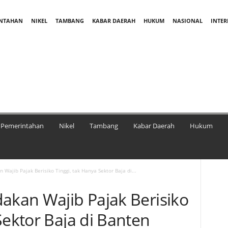
INTAHAN
NIKEL
TAMBANG
KABAR DAERAH
HUKUM
NASIONAL
INTE
Pemerintahan
Nikel
Tambang
Kabar Daerah
Hukum
 Wajib Pajak Berisiko Tinggi, tak Hanya Sektor Baja di...
dakan Wajib Pajak Berisiko
Sektor Baja di Banten