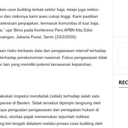
ukan
case building
terkait sektor baja, tetapi juga sektor-
han dan risikonya kami ases cukup tinggi. Kami pastikan
etentuan perpajakan, termasuk komunitas di luar baja,
,” ujar Bimo pada Konferensi Pers APBN Kita Edisi
angan, Jakarta Pusat, Senin (23/2/2026).
n risiko berbasis data dan pengawasan intensif terhadap
r terhadap perekonomian nasional. Fokus pengawasan tidak
tor lain yang memiliki potensi kerawanan kepatuhan.
REC
ukan inspeksi mendadak (sidak) terhadap salah satu
erasi di Banten. Sidak tersebut dipimpin langsung oleh
upaya penguatan pengawasan dan penegakan hukum di
rsebut, otoritas pajak menemukan sejumlah indikasi
g kini tengah didalami melalui proses case building oleh