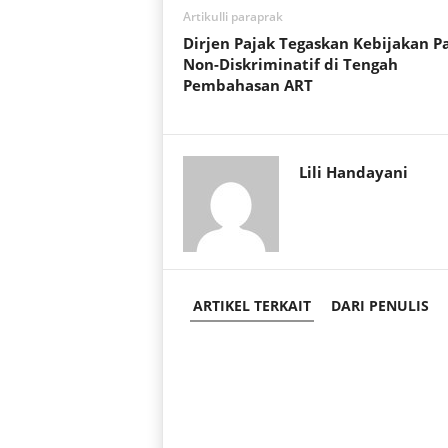
A
o
e
Artikulli paraprak
p
o
r
Dirjen Pajak Tegaskan Kebijakan P
p
k
Non-Diskriminatif di Tengah
Pembahasan ART
Lili Handayani
ARTIKEL TERKAIT
DARI PENULIS