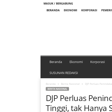
MASUK / BERGABUNG
BERANDA
EKONOMI
KORPORASI
PEMER
M
e
d
i
a
N
i
k
Beranda
Ekonomi
Korporasi
e
l
SUSUNAN REDAKSI
I
n
Beranda
Berita Nasional
DJP Perluas Penindakan
d
BERITA NASIONAL
o
DJP Perluas Penin
n
e
Tinggi, tak Hanya 
s