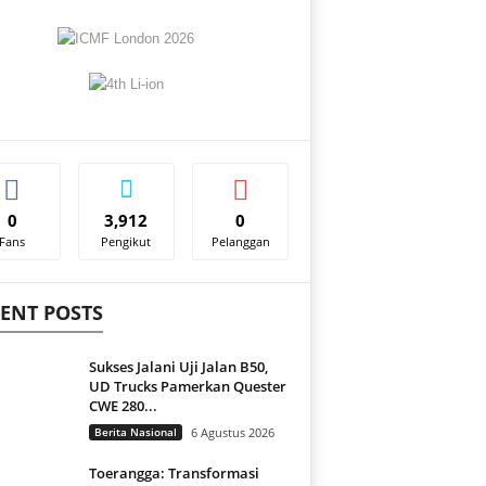
0
3,912
0
Fans
Pengikut
Pelanggan
ENT POSTS
Sukses Jalani Uji Jalan B50,
UD Trucks Pamerkan Quester
CWE 280...
Berita Nasional
6 Agustus 2026
Toerangga: Transformasi