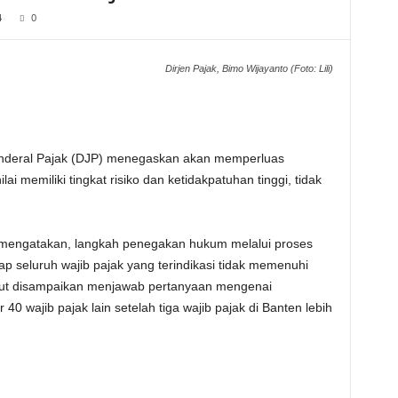
4
0
Dirjen Pajak, Bimo Wijayanto (Foto: Lili)
nderal Pajak (DJP) menegaskan akan memperluas
ai memiliki tingkat risiko dan ketidakpatuhan tinggi, tidak
, mengatakan, langkah penegakan hukum melalui proses
ap seluruh wajib pajak yang terindikasi tidak memenuhi
but disampaikan menjawab pertanyaan mengenai
0 wajib pajak lain setelah tiga wajib pajak di Banten lebih