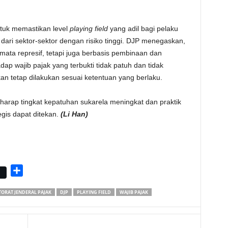
ntuk memastikan level
playing field
yang adil bagi pelaku
ari sektor-sektor dengan risiko tinggi. DJP menegaskan,
ata represif, tetapi juga berbasis pembinaan dan
p wajib pajak yang terbukti tidak patuh dan tidak
n tetap dilakukan sesuai ketentuan yang berlaku.
harap tingkat kepatuhan sukarela meningkat dan praktik
egis dapat ditekan.
(Li Han)
S
h
TORAT JENDERAL PAJAK
DJP
PLAYING FIELD
WAJIB PAJAK
a
r
e