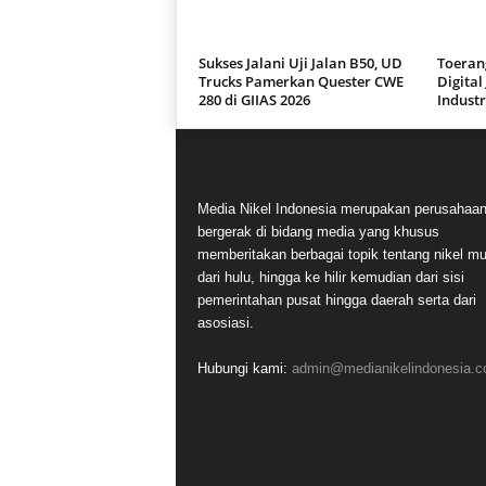
Sukses Jalani Uji Jalan B50, UD
Toeran
Trucks Pamerkan Quester CWE
Digital
280 di GIIAS 2026
Industr
Media Nikel Indonesia merupakan perusahaa
bergerak di bidang media yang khusus
memberitakan berbagai topik tentang nikel mu
dari hulu, hingga ke hilir kemudian dari sisi
pemerintahan pusat hingga daerah serta dari
asosiasi.
Hubungi kami:
admin@medianikelindonesia.