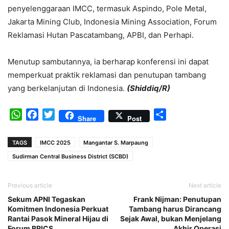
penyelenggaraan IMCC, termasuk Aspindo, Pole Metal,
Jakarta Mining Club, Indonesia Mining Association, Forum
Reklamasi Hutan Pascatambang, APBI, dan Perhapi.
Menutup sambutannya, ia berharap konferensi ini dapat
memperkuat praktik reklamasi dan penutupan tambang
yang berkelanjutan di Indonesia.
(Shiddiq/R)
WhatsApp
Facebook
Twitter
Share
Share
Post
TAGS
IMCC 2025
Mangantar S. Marpaung
Sudirman Central Business District (SCBD)
Previous article
Next article
Sekum APNI Tegaskan
Frank Nijman: Penutupan
Komitmen Indonesia Perkuat
Tambang harus Dirancang
Rantai Pasok Mineral Hijau di
Sejak Awal, bukan Menjelang
Forum BRICS
Akhir Operasi