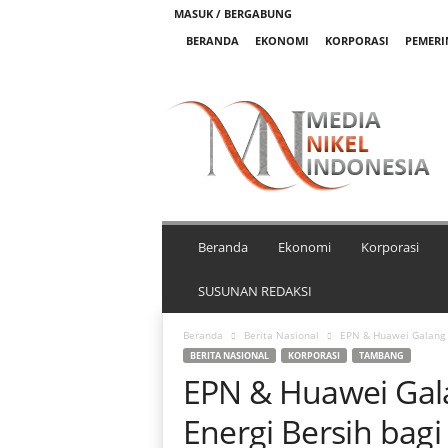
MASUK / BERGABUNG
BERANDA
EKONOMI
KORPORASI
PEMER
M
e
d
i
a
N
i
k
Beranda
Ekonomi
Korporasi
e
l
SUSUNAN REDAKSI
I
n
Beranda
Berita Nasional
EPN & Huawei Galang Si
d
BERITA NASIONAL
KORPORASI
TAMBANG
o
EPN & Huawei Gala
n
e
Energi Bersih bag
s