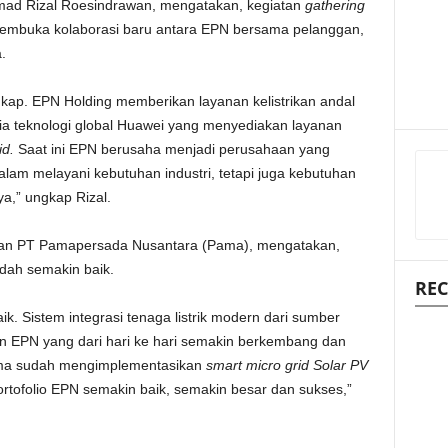
mad Rizal Roesindrawan, mengatakan, kegiatan
gathering
membuka kolaborasi baru antara EPN bersama pelanggan,
.
ngkap. EPN Holding memberikan layanan kelistrikan andal
ia teknologi global Huawei yang menyediakan layanan
id.
Saat ini EPN berusaha menjadi perusahaan yang
alam melayani kebutuhan industri, tetapi juga kebutuhan
a,” ungkap Rizal.
ilan PT Pamapersada Nusantara (Pama), mengatakan,
udah semakin baik.
REC
. Sistem integrasi tenaga listrik modern dari sumber
n EPN yang dari hari ke hari semakin berkembang dan
ama sudah mengimplementasikan
smart micro grid Solar PV
tofolio EPN semakin baik, semakin besar dan sukses,”