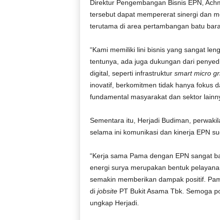
Direktur Pengembangan Bisnis EPN, Ach
tersebut dapat mempererat sinergi dan 
terutama di area pertambangan batu bara
“Kami memiliki lini bisnis yang sangat le
tentunya, ada juga dukungan dari penyed
digital, seperti infrastruktur
smart micro gr
inovatif, berkomitmen tidak hanya fokus d
fundamental masyarakat dan sektor lainny
Sementara itu, Herjadi Budiman, perwak
selama ini komunikasi dan kinerja EPN s
“Kerja sama Pama dengan EPN sangat baik
energi surya merupakan bentuk pelayana
semakin memberikan dampak positif. P
di
jobsite
PT Bukit Asama Tbk. Semoga por
ungkap Herjadi.