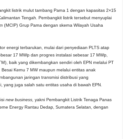
gkit listrik mulut tambang Pama 1 dengan kapasitas 2×15
alimantan Tengah. Pembangkit listrik tersebut menyuplai
am
(MCIP) Grup Pama dengan skema Wilayah Usaha
ktor energi terbarukan, mulai dari penyediaan PLTS atap
 sebesar 17 MWp dan progres instalasi sebesar 17 MWp,
LTM), baik yang dikembangkan sendiri oleh EPN melalui PT
 Besai Kemu 7 MW maupun melalui entitas anak
bangunan jaringan transmisi distribusi yang
i, yang juga salah satu entitas usaha di bawah EPN.
isi
new business,
yakni Pembangkit Listrik Tenaga Panas
reme Energy Rantau Dedap, Sumatera Selatan, dengan