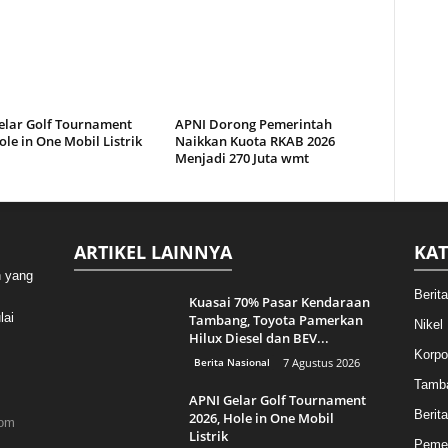
elar Golf Tournament
APNI Dorong Pemerintah
ole in One Mobil Listrik
Naikkan Kuota RKAB 2026
Menjadi 270 Juta wmt
ARTIKEL LAINNYA
KAT
n yang
Berit
Kuasai 70% Pasar Kendaraan
lai
Tambang, Toyota Pamerkan
Nikel
Hilux Diesel dan BEV...
Korpo
Berita Nasional
7 Agustus 2026
Tamb
APNI Gelar Golf Tournament
Berita
2026, Hole in One Mobil
com
Listrik
Pemer