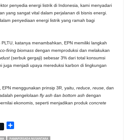
tor penyedia energi listrik di Indonesia, kami menyadari
yang sangat vital dalam perjalanan di bisnis energi.
dalam penyediaan energi listrik yang ramah bagi
 PLTU, katanya menambahkan, EPN memiliki langkah
co-firing biomass
dengan memproduksi dan melakukan
wdust
(serbuk gergaji) sebesar 3% dari total konsumsi
ni juga menjadi upaya mereduksi karbon di lingkungan
, EPN menggunakan prinsip 3R, yaitu,
reduce
,
reuse
, dan
 adalah pengelolaan
fly ash
dan
bottom ash
dengan
rnilai ekonomis, seperti menjadikan produk
concrete
S
h
MA
PAMAPERSADA NUSANTARA