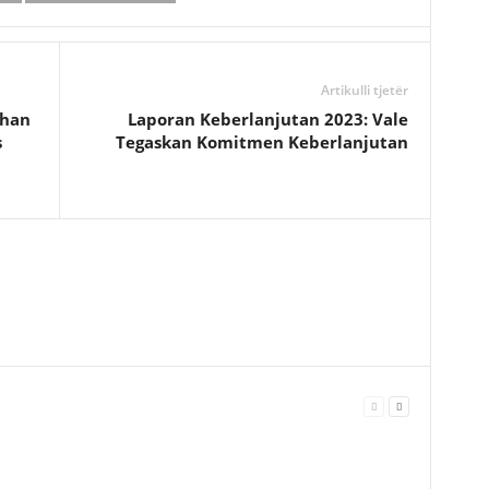
a
r
e
Artikulli tjetër
uhan
Laporan Keberlanjutan 2023: Vale
s
Tegaskan Komitmen Keberlanjutan