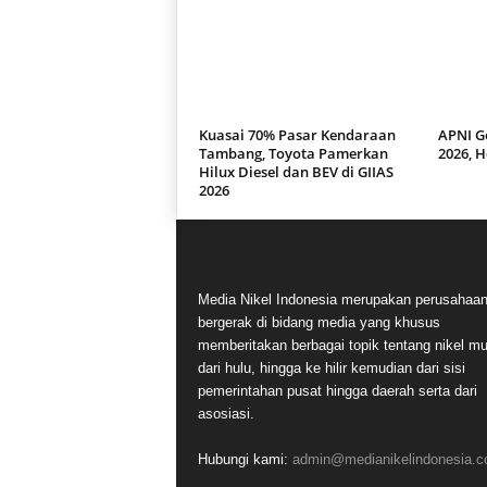
Kuasai 70% Pasar Kendaraan
APNI G
Tambang, Toyota Pamerkan
2026, H
Hilux Diesel dan BEV di GIIAS
2026
Media Nikel Indonesia merupakan perusahaa
bergerak di bidang media yang khusus
memberitakan berbagai topik tentang nikel mu
dari hulu, hingga ke hilir kemudian dari sisi
pemerintahan pusat hingga daerah serta dari
asosiasi.
Hubungi kami:
admin@medianikelindonesia.