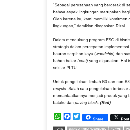
“Sebagai perusahaan yang bergerak di sek
bahwa aspek lingkungan merupakan bagian 
Oleh karena itu, kami memiliki komitmen 
lingkungan,” demikian ditegaskan Rizal.
Dalam mendukung program ESG di bisnis
strategis dalam percepatan implementasi
bauran serpihan kayu (
woodchip)
dan
sa
bahan bakar
(coal)
yang digunakan. Hal i
sekitar PLTU.
Untuk pengelolaan limbah B3 dan non-B3
recycle
. Salah satu pengelolaan terbesar
memanfaatkannya menjadi produk yang be
batako dan
paving block
.
(Red)
W
F
T
Share
Post
h
a
w
TOPIK
ENERGIA PRIMA NUSANTARA
HUAWEI
PA