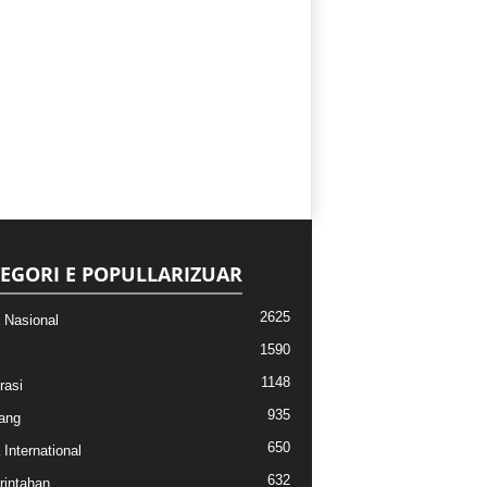
EGORI E POPULLARIZUAR
2625
a Nasional
1590
1148
rasi
935
ang
650
 International
632
intahan