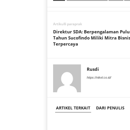
a
c
i
t
e
t
s
b
t
A
o
e
Artikulli paraprak
p
o
r
Direktur SDA: Berpengalaman Pul
p
k
Tahun Sucofindo Miliki Mitra Bisni
Terpercaya
Rusdi
https://nikel.co.id/
ARTIKEL TERKAIT
DARI PENULIS