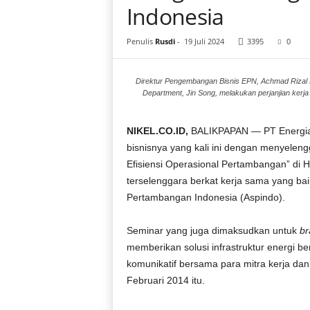
i
Indonesia
a
Penulis
Rusdi
-
19 Juli 2024
3395
0
Direktur Pengembangan Bisnis EPN, Achmad Rizal R
Department, Jin Song, melakukan perjanjian ker
NIKEL.CO.ID,
BALIKPAPAN — PT Energia 
bisnisnya yang kali ini dengan menyeleng
Efisiensi Operasional Pertambangan” di H
terselenggara berkat kerja sama yang ba
Pertambangan Indonesia (Aspindo).
Seminar yang juga dimaksudkan untuk
br
memberikan solusi infrastruktur energi b
komunikatif bersama para mitra kerja dan
Februari 2014 itu.