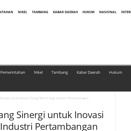
INTAHAN
NIKEL
TAMBANG
KABAR DAERAH
HUKUM
NASIONAL
INTE
Pemerintahan
Nikel
Tambang
Kabar Daerah
Hukum
nergi untuk Inovasi Energi Bersih bagi Industri Pertambangan...
ng Sinergi untuk Inovasi
i Industri Pertambangan