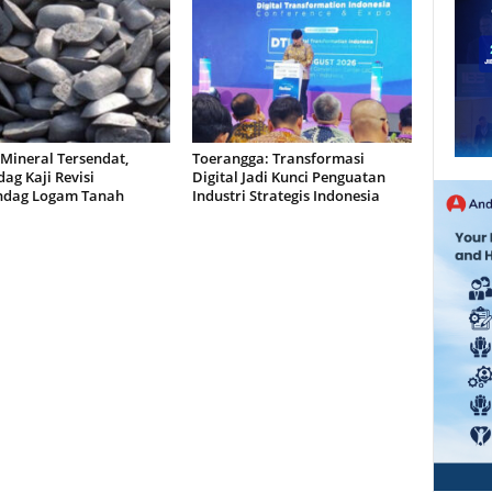
Mineral Tersendat,
Toerangga: Transformasi
ag Kaji Revisi
Digital Jadi Kunci Penguatan
dag Logam Tanah
Industri Strategis Indonesia