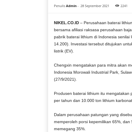
i
Penulis
Admin
-
28 September 2021
2241
a
NIKEL.CO.ID
– Perusahaan baterai lithi
bersama afiliasi raksasa perusahaan ba
pabrik baterai lithium di Indonesia senilai
14.200). Investasi tersebut ditujukan un
listrik (EV).
Chengxin mengatakan para mitra akan me
Indonesia Morowali Industrial Park, Sula
(27/9/2021).
Produsen baterai lithium itu mengatakan 
per tahun dan 10.000 ton lithium karbonat
Dalam perusahaan patungan yang disebut
memperoleh porsi kepemilikan 65%, dan St
memegang 35%.