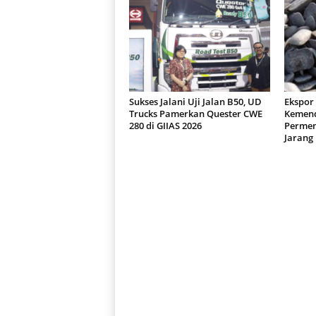
Sukses Jalani Uji Jalan B50, UD
Ekspor 
Trucks Pamerkan Quester CWE
Kemend
280 di GIIAS 2026
Permen
Jarang