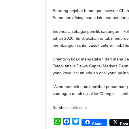
Seorang pejabat hubungan investor Chengx
Sementara Tsingshan tidak memberi tan
Indonesia sebagai pemilik cadangan nikel 
tahun 2020. Itu dilakukan untuk mempros
membangun rantai pasok baterai mobil listr
Chengxin tidak mengatakan dari mana pa
Tetapi analis Daiwa Capital Markets Den
yang kaya lithium adalah opsi yang palin
“Akan menarik untuk melihat penambang
cadangan untuk dijual ke Chengxin,” tamb
Sumber:
detik.com
W
F
T
Share
Post
h
a
w