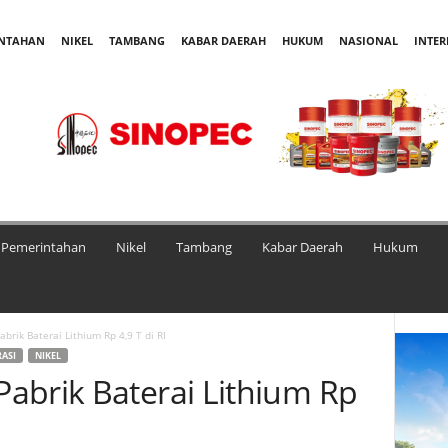
INTAHAN
NIKEL
TAMBANG
KABAR DAERAH
HUKUM
NASIONAL
INTE
Pemerintahan
Nikel
Tambang
Kabar Daerah
Hukum
rik Baterai Lithium Rp 4,9 T di RI
ASI
NIKEL
abrik Baterai Lithium Rp