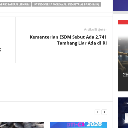
BRIK BATERAI LITHIUM
PT INDONESIA MOROWALI INDUSTRIAL PARK (IMIP)
a
r
e
Artikulli tjetër
Kementerian ESDM Sebut Ada 2.741
Tambang Liar Ada di RI
g