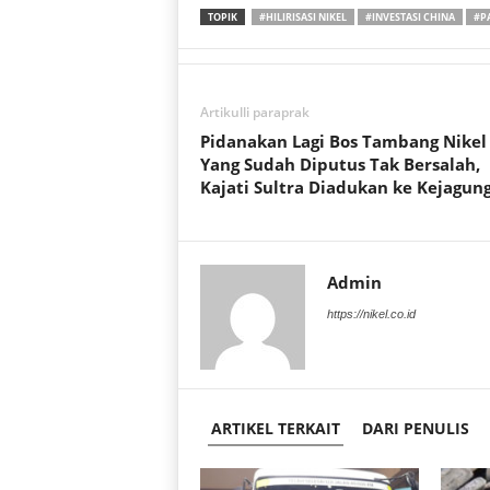
TOPIK
#HILIRISASI NIKEL
#INVESTASI CHINA
#PA
a
c
i
t
e
t
s
b
t
A
o
e
Artikulli paraprak
p
o
r
Pidanakan Lagi Bos Tambang Nikel
p
k
Yang Sudah Diputus Tak Bersalah,
Kajati Sultra Diadukan ke Kejagun
Admin
https://nikel.co.id
ARTIKEL TERKAIT
DARI PENULIS