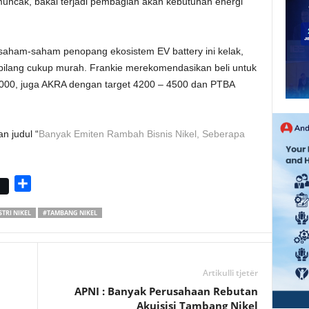
memuncak, bakal terjadi pembagian akan kebutuhan energi
saham-saham penopang ekosistem EV battery ini kelak,
rbilang cukup murah. Frankie merekomendasikan beli untuk
000, juga AKRA dengan target 4200 – 4500 dan PTBA
n judul “
Banyak Emiten Rambah Bisnis Nikel, Seberapa
S
h
TRI NIKEL
#TAMBANG NIKEL
a
r
e
Artikulli tjetër
APNI : Banyak Perusahaan Rebutan
Akuisisi Tambang Nikel