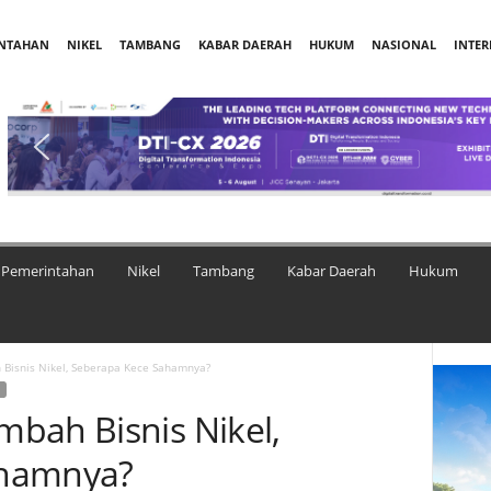
INTAHAN
NIKEL
TAMBANG
KABAR DAERAH
HUKUM
NASIONAL
INTE
Pemerintahan
Nikel
Tambang
Kabar Daerah
Hukum
Bisnis Nikel, Seberapa Kece Sahamnya?
bah Bisnis Nikel,
ahamnya?