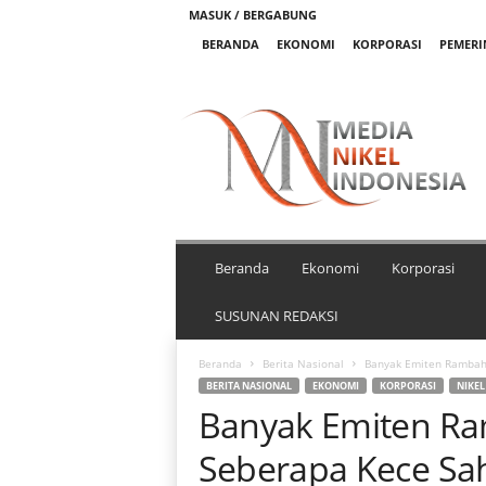
MASUK / BERGABUNG
BERANDA
EKONOMI
KORPORASI
PEMER
M
e
d
i
a
N
i
k
Beranda
Ekonomi
Korporasi
e
l
SUSUNAN REDAKSI
I
n
Beranda
Berita Nasional
Banyak Emiten Rambah 
d
BERITA NASIONAL
EKONOMI
KORPORASI
NIKEL
o
Banyak Emiten Ram
n
e
Seberapa Kece S
s