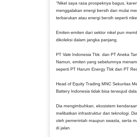
“Nikel saya rasa prospeknya bagus, karena 
menggalakan energi bersih dan mulai meni
terbarukan atau energi bersih seperti nike
Emiten-emiten dari sektor nikel pun memi
dikoleksi dalam jangka panjang.
PT Vale Indonesia Tbk. dan PT Aneka Tam
Namun, emiten yang sebelumnya menambang
seperti PT Harum Energy Tbk dan PT Res
Head of Equity Trading MNC Sekuritas M
Battery Indonesia tidak bisa terwujud dal
Dia mengimbuhkan, ekosistem kendaraan lis
melibatkan infrastruktur dan teknologi. 
oleh pemerintah maupun swasta, serta mas
di jalan.