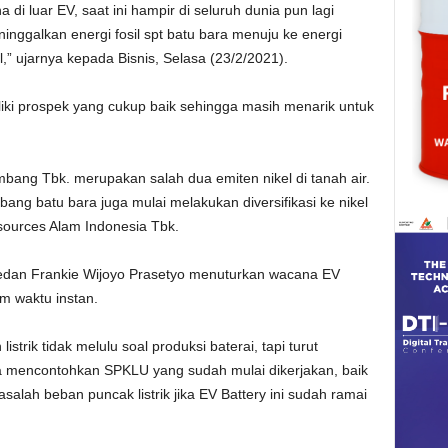
di luar EV, saat ini hampir di seluruh dunia pun lagi
nggalkan energi fosil spt batu bara menuju ke energi
l,” ujarnya kepada Bisnis, Selasa (23/2/2021).
liki prospek yang cukup baik sehingga masih menarik untuk
bang Tbk. merupakan salah dua emiten nikel di tanah air.
 batu bara juga mulai melakukan diversifikasi ke nikel
ources Alam Indonesia Tbk.
edan Frankie Wijoyo Prasetyo menuturkan wacana EV
am waktu instan.
trik tidak melulu soal produksi baterai, tapi turut
Dia mencontohkan SPKLU yang sudah mulai dikerjakan, baik
alah beban puncak listrik jika EV Battery ini sudah ramai