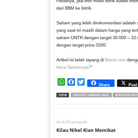
Pasalnya, jika tren mobil listrik sudah 
dari BBM ke listrik.
Saham yang lebih direkomendasi adalah 
yang saat ini masih dalam harga yang te
saham UNTR dengan target 30.000 – 32.
dengan target price 3200.
Artikel ini telah tayang di
Bisnis.com
denga
Kece Sahamnya?
“
W
F
T
Share
Post
h
a
w
TOPIK
#AKUISISI TAMBANG NIKEL
#PROSPEK INDUS
a
c
i
t
e
t
s
b
t
A
o
e
Artikulli paraprak
p
o
r
Kilau Nikel Kian Memikat
p
k