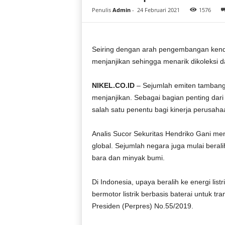
i
Penulis
Admin
-
24 Februari 2021
1576
a
Seiring dengan arah pengembangan kendara
menjanjikan sehingga menarik dikoleksi 
NIKEL.CO.ID
– Sejumlah emiten tambang y
menjanjikan. Sebagai bagian penting dari ra
salah satu penentu bagi kinerja perusah
Analis Sucor Sekuritas Hendriko Gani men
global. Sejumlah negara juga mulai beralih
bara dan minyak bumi.
Di Indonesia, upaya beralih ke energi lis
bermotor listrik berbasis baterai untuk tr
Presiden (Perpres) No.55/2019.