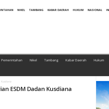
RINTAHAN
NIKEL
TAMBANG
KABAR DAERAH
HUKUM
NASIONAL
I
Pemerintahan
Nikel
Tambang
Kabar Daerah
Hukum
 Kusdiana
rian ESDM Dadan Kusdiana