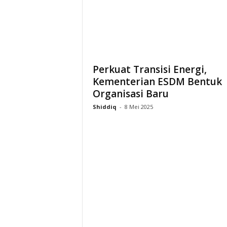
i
a
Perkuat Transisi Energi,
Kementerian ESDM Bentuk
Organisasi Baru
Shiddiq
-
8 Mei 2025