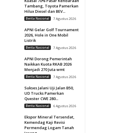
Kuasai 70% Pasar Kendaraan
Tambang, Toyota Pamerkan
Hilux Diesel dan BEV...
Berita Nasional
7 Agustus 2026
APNI Gelar Golf Tournament
2026, Hole in One Mobil
Listrik
Berita Nasional
7 Agustus 2026
APNI Dorong Pemerintah
Naikkan Kuota RKAB 2026
Menjadi 270 Juta wmt
Berita Nasional
7 Agustus 2026
Sukses Jalani Uji Jalan B50,
UD Trucks Pamerkan
Quester CWE 280...
Berita Nasional
6 Agustus 2026
Ekspor Mineral Tersendat,
Kemendag Kaji Revisi
Permendag Logam Tanah