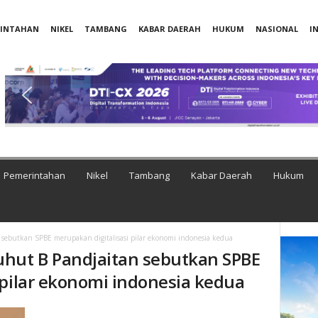
RINTAHAN
NIKEL
TAMBANG
KABAR DAERAH
HUKUM
NASIONAL
I
Pemerintahan
Nikel
Tambang
Kabar Daerah
Hukum
sebutkan SPBE merupakan digitalisasi pilar ekonomi indonesia kedua
uhut B Pandjaitan sebutkan SPBE
 pilar ekonomi indonesia kedua