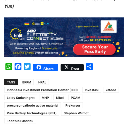
Yun)
WhatsApp
Facebook
Twitter
Share
Share
Post
TAGS
BKPM
HPAL
Indonesia Investment Promotion Center (IIPC)
Investasi
katode
Leidy Surianingrat
MHP
Nikel
PCAM
precursor cathode active material
Prekursor
Pure Battery Technologies (PBT)
Stephen Wilmot
Todotua Pasaribu