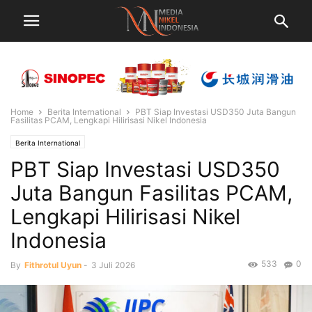
Home
Berita International
PBT Siap Investasi USD350 Juta Bangun
Fasilitas PCAM, Lengkapi Hilirisasi Nikel Indonesia
Berita International
PBT Siap Investasi USD350
Juta Bangun Fasilitas PCAM,
Lengkapi Hilirisasi Nikel
Indonesia
533
0
By
Fithrotul Uyun
-
3 Juli 2026