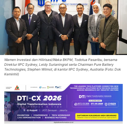
Wamen Investasi dan Hilirisasi/Waka BKPM, Todotua Pasaribu, bersama
Direktur IIPC Sydney, Leidy Surianingrat serta Chairman Pure Battery
Technologies, Stephen Wilmot, di kantor IIPC Sydney, Australia (Foto: Dok
Keminhil)