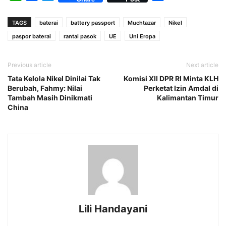
TAGS
baterai
battery passport
Muchtazar
Nikel
paspor baterai
rantai pasok
UE
Uni Eropa
Previous article
Next article
Tata Kelola Nikel Dinilai Tak
Komisi XII DPR RI Minta KLH
Berubah, Fahmy: Nilai
Perketat Izin Amdal di
Tambah Masih Dinikmati
Kalimantan Timur
China
Lili Handayani