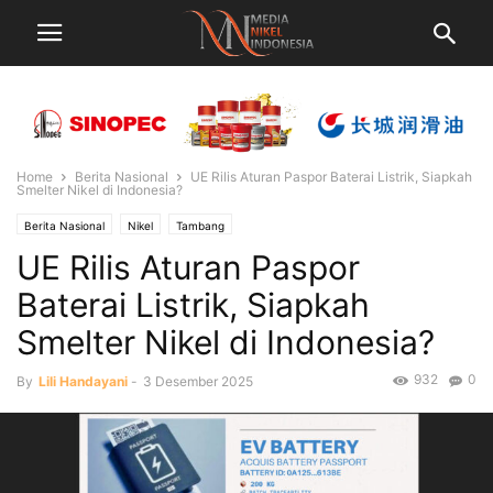
Home
Berita Nasional
UE Rilis Aturan Paspor Baterai Listrik, Siapkah
Smelter Nikel di Indonesia?
Berita Nasional
Nikel
Tambang
UE Rilis Aturan Paspor
Baterai Listrik, Siapkah
Smelter Nikel di Indonesia?
932
0
By
Lili Handayani
-
3 Desember 2025