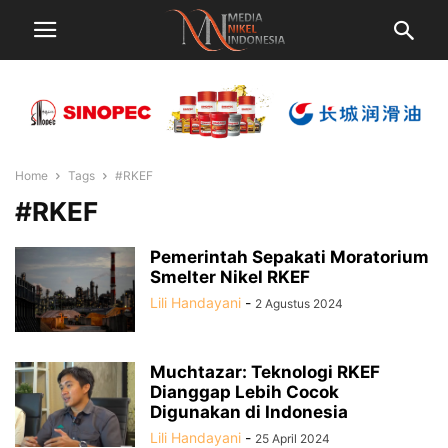
Home
Tags
#RKEF
#RKEF
Pemerintah Sepakati Moratorium
Smelter Nikel RKEF
Lili Handayani
-
2 Agustus 2024
Muchtazar: Teknologi RKEF
Dianggap Lebih Cocok
Digunakan di Indonesia
Lili Handayani
-
25 April 2024