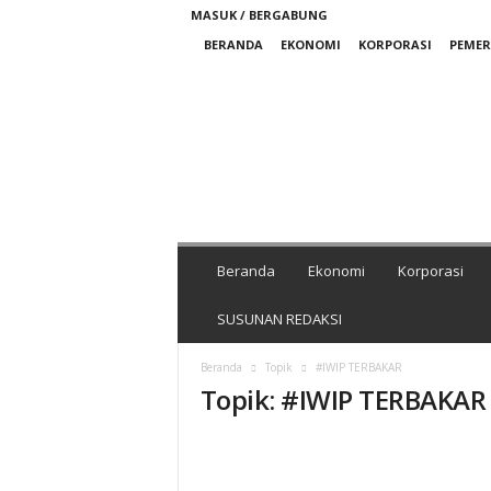
MASUK / BERGABUNG
BERANDA
EKONOMI
KORPORASI
PEME
M
e
d
i
a
N
i
k
Beranda
Ekonomi
Korporasi
e
l
SUSUNAN REDAKSI
I
n
Beranda
Topik
#IWIP TERBAKAR
d
Topik: #IWIP TERBAKAR
o
n
e
s