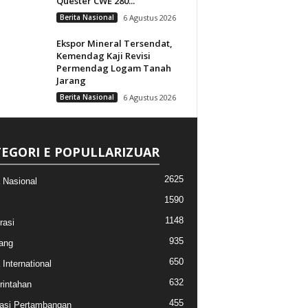
Quester CWE 280...
Berita Nasional
6 Agustus 2026
Ekspor Mineral Tersendat,
Kemendag Kaji Revisi
Permendag Logam Tanah
Jarang
Berita Nasional
6 Agustus 2026
EGORI E POPULLARIZUAR
2625
a Nasional
1590
1148
rasi
935
ang
650
 International
632
intahan
455
asi Pertambangan