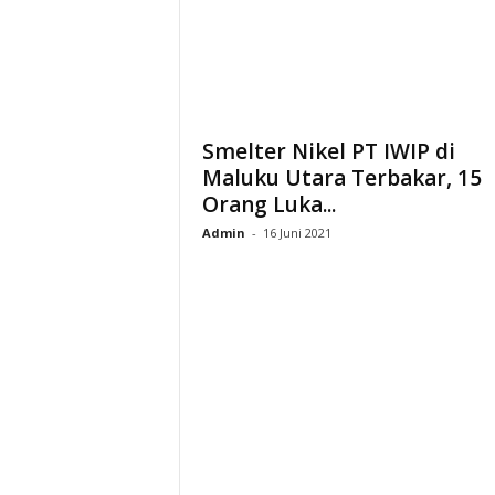
i
a
Smelter Nikel PT IWIP di
Maluku Utara Terbakar, 15
Orang Luka...
Admin
-
16 Juni 2021