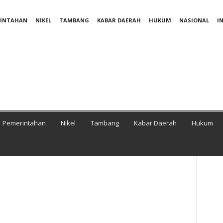
RINTAHAN
NIKEL
TAMBANG
KABAR DAERAH
HUKUM
NASIONAL
I
Pemerintahan
Nikel
Tambang
Kabar Daerah
Hukum