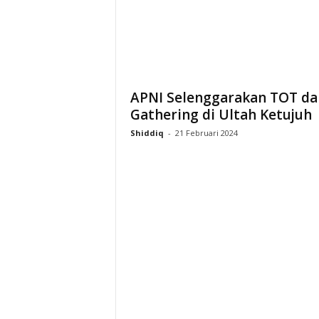
i
a
APNI Selenggarakan TOT da
Gathering di Ultah Ketujuh
Shiddiq
-
21 Februari 2024