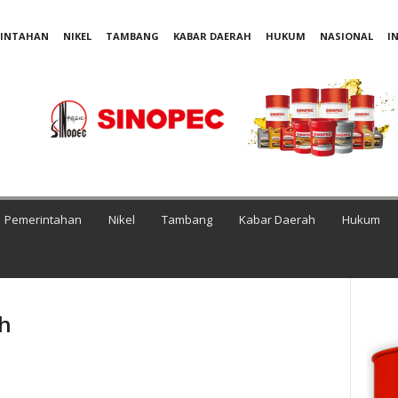
RINTAHAN
NIKEL
TAMBANG
KABAR DAERAH
HUKUM
NASIONAL
I
Pemerintahan
Nikel
Tambang
Kabar Daerah
Hukum
uh