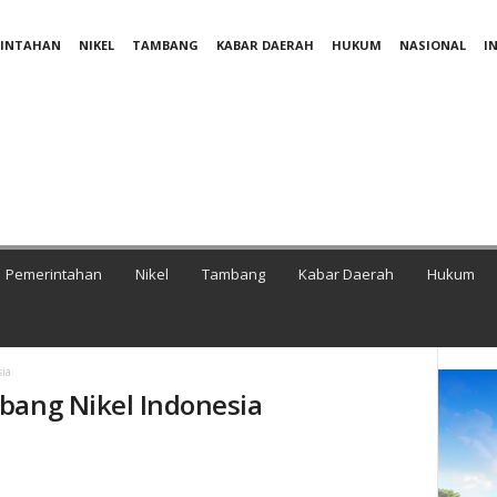
RINTAHAN
NIKEL
TAMBANG
KABAR DAERAH
HUKUM
NASIONAL
I
Pemerintahan
Nikel
Tambang
Kabar Daerah
Hukum
ia
bang Nikel Indonesia