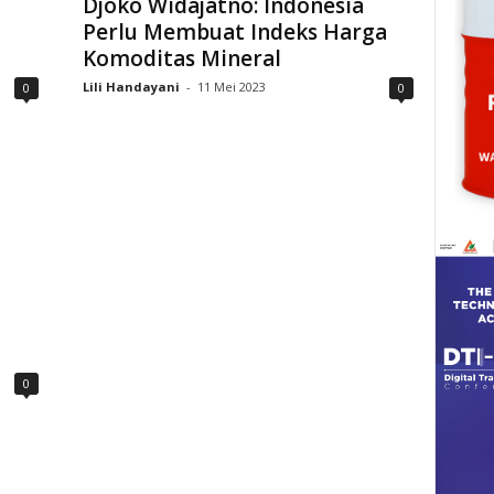
Djoko Widajatno: Indonesia
Perlu Membuat Indeks Harga
Komoditas Mineral
Lili Handayani
-
11 Mei 2023
0
0
0