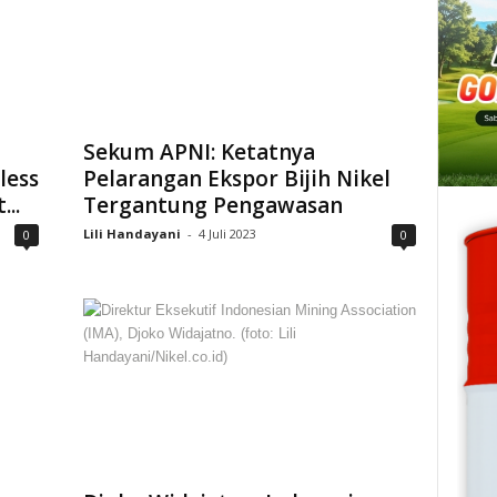
Sekum APNI: Ketatnya
less
Pelarangan Ekspor Bijih Nikel
..
Tergantung Pengawasan
Lili Handayani
-
4 Juli 2023
0
0