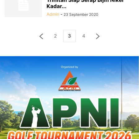
Trinitan Siap Serap Bijih Nikel
Kadar...
Admin
-
23 September 2020
2
3
4