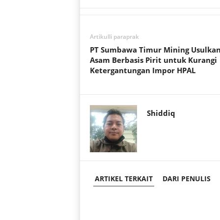
s
b
t
A
o
e
p
o
r
Artikulli paraprak
p
k
PT Sumbawa Timur Mining Usulka
Asam Berbasis Pirit untuk Kurangi
Ketergantungan Impor HPAL
Shiddiq
ARTIKEL TERKAIT
DARI PENULIS