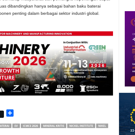
uas dibandingkan hanya sebagai bahan baku baterai
onen penting dalam berbagai sektor industri global.
S
h
ATERAI
EV
ICMCE 2026
MINERAL KRITIS
NICKEL INSTITUTE
NIKEL
a
r