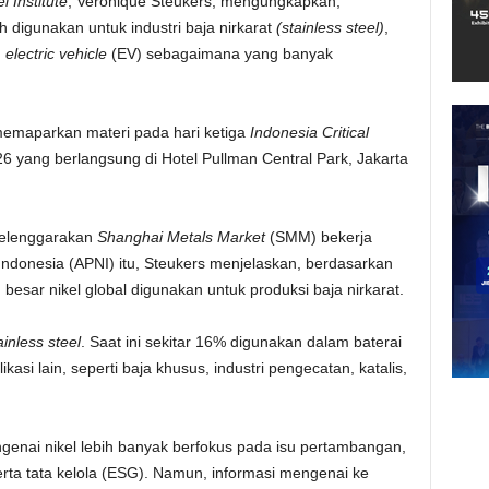
l Institute
, Veronique Steukers, mengungkapkan,
h digunakan untuk industri baja nirkarat
(stainless steel)
,
u
electric vehicle
(EV) sebagaimana yang banyak
memaparkan materi pada hari ketiga
Indonesia Critical
 yang berlangsung di Hotel Pullman Central Park, Jakarta
selenggarakan
Shanghai Metals Market
(SMM) bekerja
donesia (APNI) itu, Steukers menjelaskan, berdasarkan
besar nikel global digunakan untuk produksi baja nirkarat.
ainless steel
. Saat ini sekitar 16% digunakan dalam baterai
asi lain, seperti baja khusus, industri pengecatan, katalis,
enai nikel lebih banyak berfokus pada isu pertambangan,
serta tata kelola (ESG). Namun, informasi mengenai ke