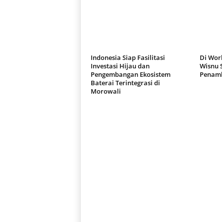
Indonesia Siap Fasilitasi
Di Worl
Investasi Hijau dan
Wisnu 
Pengembangan Ekosistem
Penamb
Baterai Terintegrasi di
Morowali