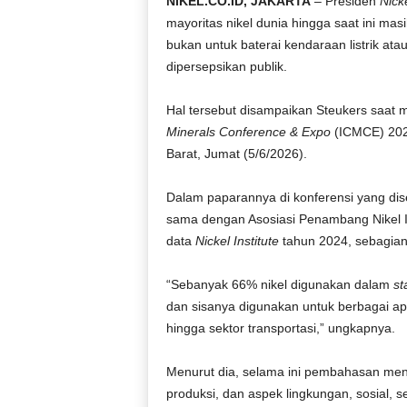
NIKEL.CO.ID, JAKARTA
– Presiden
Nicke
mayoritas nikel dunia hingga saat ini masi
bukan untuk baterai kendaraan listrik ata
dipersepsikan publik.
Hal tersebut disampaikan Steukers saat 
Minerals Conference & Expo
(ICMCE) 2026
Barat, Jumat (5/6/2026).
Dalam paparannya di konferensi yang di
sama dengan Asosiasi Penambang Nikel In
data
Nickel Institute
tahun 2024, sebagian 
“Sebanyak 66% nikel digunakan dalam
st
dan sisanya digunakan untuk berbagai aplik
hingga sektor transportasi,” ungkapnya.
Menurut dia, selama ini pembahasan meng
produksi, dan aspek lingkungan, sosial, 