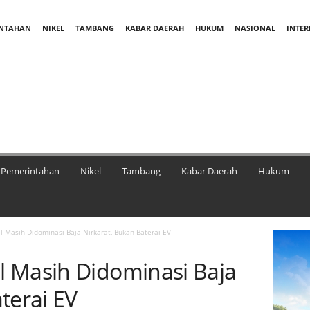
INTAHAN
NIKEL
TAMBANG
KABAR DAERAH
HUKUM
NASIONAL
INTE
Pemerintahan
Nikel
Tambang
Kabar Daerah
Hukum
 Masih Didominasi Baja Nirkarat, Bukan Baterai EV
 Masih Didominasi Baja
terai EV