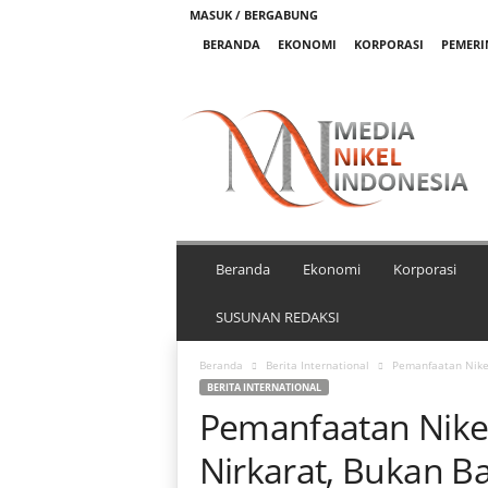
MASUK / BERGABUNG
BERANDA
EKONOMI
KORPORASI
PEMER
M
e
d
i
a
N
i
k
Beranda
Ekonomi
Korporasi
e
l
SUSUNAN REDAKSI
I
n
Beranda
Berita International
Pemanfaatan Nikel
d
BERITA INTERNATIONAL
o
Pemanfaatan Nikel
n
e
Nirkarat, Bukan Ba
s