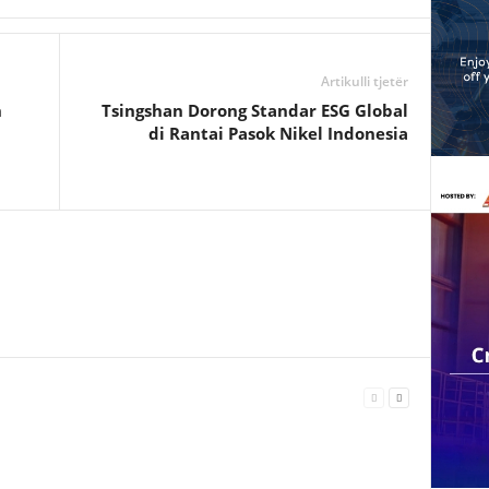
e
Artikulli tjetër
n
Tsingshan Dorong Standar ESG Global
di Rantai Pasok Nikel Indonesia