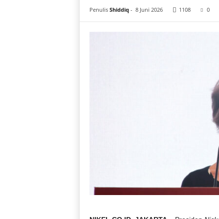
i
Penulis
Shiddiq
-
8 Juni 2026
1108
0
a