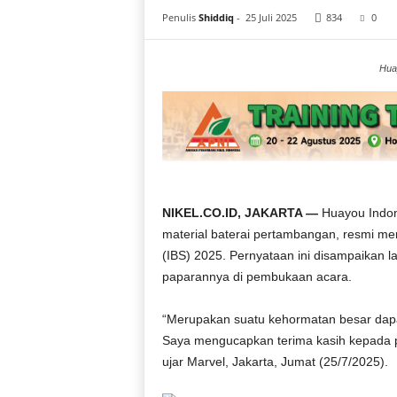
i
Penulis
Shiddiq
-
25 Juli 2025
834
0
a
Hua
NIKEL.CO.ID, JAKARTA —
Huayou Indon
material baterai pertambangan, resmi men
(IBS) 2025. Pernyataan ini disampaikan 
paparannya di pembukaan acara.
“Merupakan suatu kehormatan besar dapa
Saya mengucapkan terima kasih kepada 
ujar Marvel, Jakarta, Jumat (25/7/2025).