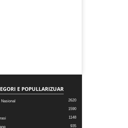
EGORI E POPULLARIZUAR
2620
a Nasional
1590
1148
rasi
935
ang