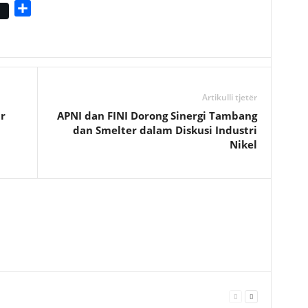
S
h
a
r
e
Artikulli tjetër
r
APNI dan FINI Dorong Sinergi Tambang
dan Smelter dalam Diskusi Industri
Nikel