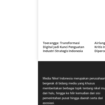
Toerangga: Transformasi
Airlang
Digital Jadi Kunci Penguatan
Kritis 
Industri Strategis Indonesia
Diperc
Media Nikel Indonesia merupakan perusahaa
bergerak di bidang media yang khusus
memberitakan berbagai topik tentang nikel mu
dari hulu, hingga ke hilir kemudian dari sisi
pemerintahan pusat hingga daerah serta dari
asosiasi.