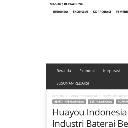
MASUK / BERGABUNG
BERANDA
EKONOMI
KORPORASI
PEMER
M
e
d
i
a
N
i
k
Beranda
Ekonomi
Korporasi
e
l
SUSUNAN REDAKSI
I
n
Beranda
Berita International
Huayou Indonesia 
d
BERITA INTERNATIONAL
BERITA NASIONAL
KORPOR
o
Huayou Indonesi
n
e
Industri Baterai B
s