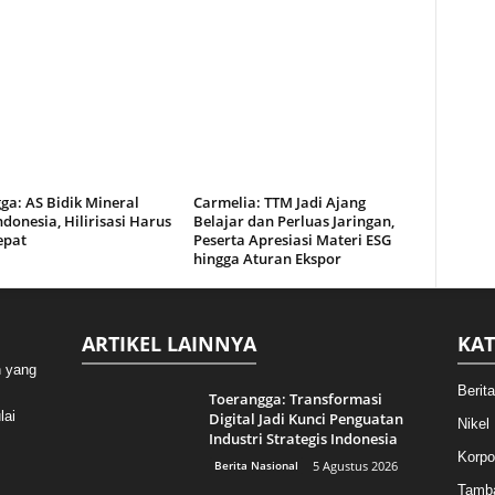
ga: AS Bidik Mineral
Carmelia: TTM Jadi Ajang
Indonesia, Hilirisasi Harus
Belajar dan Perluas Jaringan,
epat
Peserta Apresiasi Materi ESG
hingga Aturan Ekspor
ARTIKEL LAINNYA
KAT
n yang
Berit
Toerangga: Transformasi
lai
Digital Jadi Kunci Penguatan
Nikel
Industri Strategis Indonesia
Korpo
Berita Nasional
5 Agustus 2026
Tamb