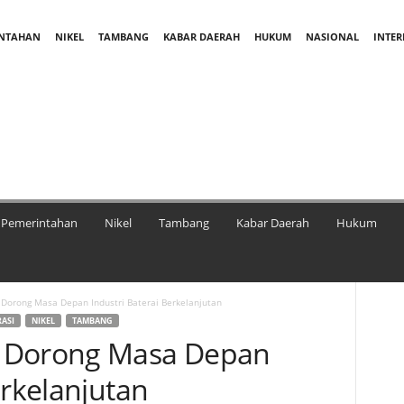
INTAHAN
NIKEL
TAMBANG
KABAR DAERAH
HUKUM
NASIONAL
INTE
Pemerintahan
Nikel
Tambang
Kabar Daerah
Hukum
Dorong Masa Depan Industri Baterai Berkelanjutan
ASI
NIKEL
TAMBANG
a Dorong Masa Depan
erkelanjutan