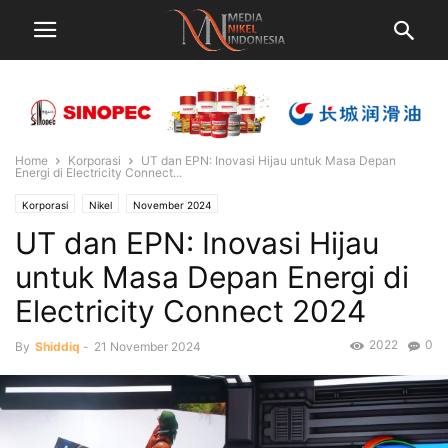
Home
Korporasi
UT dan EPN: Inovasi Hijau untuk Masa Depan
Energi di Electricity Connect...
Korporasi
Nikel
November 2024
UT dan EPN: Inovasi Hijau
untuk Masa Depan Energi di
Electricity Connect 2024
2022
0
By
Shiddiq
-
21 November 2024