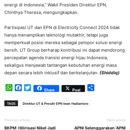
energi di Indonesia,” Wakil Presiden Direktur EPN,
Chinthya Theresa, mengungkapkan.
Partisipasi UT dan EPN di Electricity Connect 2024 tidak
hanya menampilkan teknologi mutakhir, tetapi juga
memperkuat posisi mereka sebagai pelopor solusi energi
bersih. UT Group berharap kontribusi ini dapat mendorong
percepatan agenda transisi energi hijau Indonesia,
sekaligus menjawab tantangan kebutuhan energi masa
depan secara lebih inklusif dan berkelanjutan.
(Shiddiq)
WhatsApp
Facebook
Twitter
Share
Share
Post
TAGS
Direktur UT & Presdir EPN Iwan Hadiantoro
Previous article
Next article
BKPM: Hilirisasi Nikel Jadi
APNI Selenggarakan ‘APNI