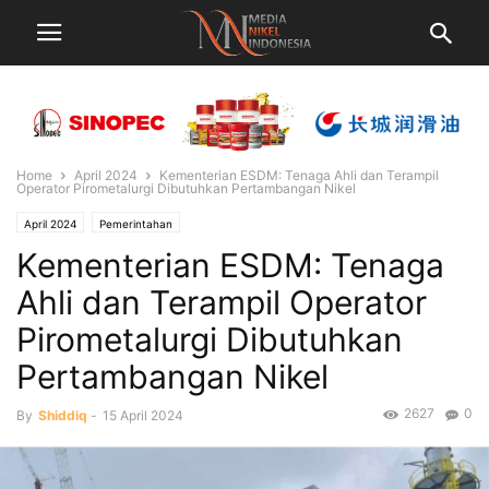
Home
April 2024
Kementerian ESDM: Tenaga Ahli dan Terampil
Operator Pirometalurgi Dibutuhkan Pertambangan Nikel
April 2024
Pemerintahan
Kementerian ESDM: Tenaga
Ahli dan Terampil Operator
Pirometalurgi Dibutuhkan
Pertambangan Nikel
2627
0
By
Shiddiq
-
15 April 2024