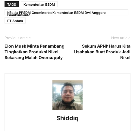
TAGS
Kementerian ESDM
KEpala PPSDM Geominerba Kementerian ESDM Dwi Anggoro
Ismukurnianto
PT Antam
Previous article
Next article
Elon Musk Minta Penambang
Sekum APNI: Harus Kita
Tingkatkan Produksi Nikel,
Usahakan Buat Produk Jadi
Sekarang Malah Oversupply
Nikel
Shiddiq