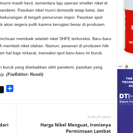
murni masih kecil, sementara laju operasi smelter nikel di
andemi. Pasokan nikel murni domestik tetap ketat, dan
p kekurangan di tengah penurunan impor. Pasokan spot
ak akan segera pulih karena kerugian besar di produsen.
l Jinchuan membaik setelah nikel SHFE terkoreksi. Baru-baru
lah membeli nikel olahan. Namun, pesanan di produsen hilir
al baja nirkarat, transaksi spot baru-baru ini buruk.
n buruk yang disebabkan oleh pandemi, pasokan yang
ggi.
(Fia/Editor: Rusdi)
S
h
a
r
e
Artikulli tjetër
dari
Harga Nikel Menguat, Ironisnya
Permintaan Lambat