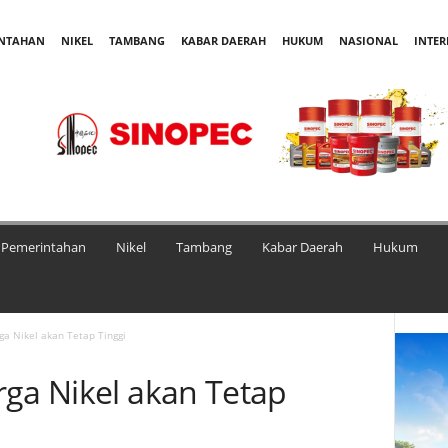
INTAHAN
NIKEL
TAMBANG
KABAR DAERAH
HUKUM
NASIONAL
INTE
Pemerintahan
Nikel
Tambang
Kabar Daerah
Hukum
ga Nikel akan Tetap Tinggi
rga Nikel akan Tetap