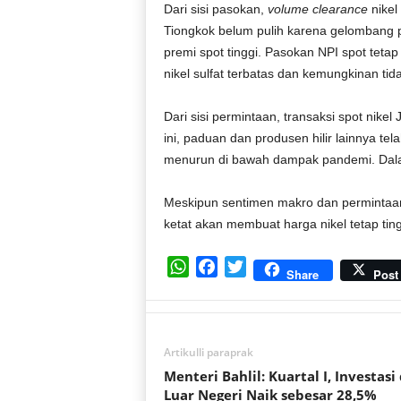
Dari sisi pasokan,
volume clearance
nikel 
Tiongkok belum pulih karena gelombang p
premi spot tinggi. Pasokan NPI spot teta
nikel sulfat terbatas dan kemungkinan tid
Dari sisi permintaan, transaksi spot nike
ini, paduan dan produsen hilir lainnya te
menurun di bawah dampak pandemi. Dalam h
Meskipun sentimen makro dan permintaa
ketat akan membuat harga nikel tetap tin
W
F
T
Share
Post
h
a
w
a
c
i
t
e
t
Artikulli paraprak
s
b
t
A
o
e
Menteri Bahlil: Kuartal I, Investasi 
Luar Negeri Naik sebesar 28,5%
p
o
r