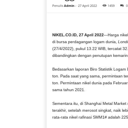
i
Penulis
Admin
-
27 April 2022
1459
0
a
NIKEL.CO.ID, 27 April 2022
—Harga nikel
di bursa perdagangan logam dunia,
Lond
(27/4/2022), pukul 13.22 WIB, tercatat 32.
dibandingkan dengan penutupan kemarin, S
Bedasarkan laporan Biro Statistik Logam
ton. Pada saat yang sama, permintaan ter
ton. Permintaan nikel dunia pada Februar
sama tahun 2021.
Sementara itu, di Shanghai Metal Market
terakhir, setelah merosot singkat, naik 
rata-rata nikel rafinasi SMM1# adalah 225.6