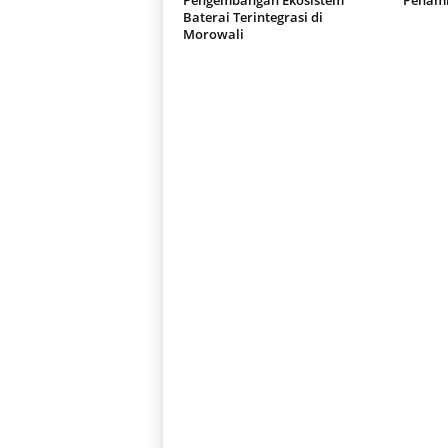
Pengembangan Ekosistem
Penamb
Baterai Terintegrasi di
Morowali