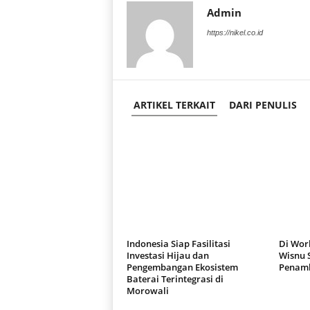
Admin
https://nikel.co.id
ARTIKEL TERKAIT
DARI PENULIS
Indonesia Siap Fasilitasi
Di Worl
Investasi Hijau dan
Wisnu 
Pengembangan Ekosistem
Penamb
Baterai Terintegrasi di
Morowali