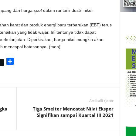
impang dari harga
spot
dalam rantai industri nikel.
tahan karat dan produk energi baru terbarukan (EBT) terus
naikan yang tidak wajar. Ini tentunya tidak dapat
erkelanjutan. Diperkirakan, harga nikel mungkin akan
elah mencapai batasannya. (mon)
S
h
a
r
e
Artikulli tjetër
gka
Tiga Smelter Mencatat Nilai Ekspor
Signifikan sampai Kuartal III 2021