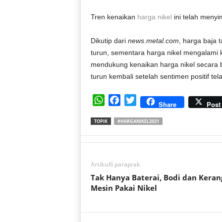
Tren kenaikan
harga nikel
ini telah meny
Dikutip dari
news.metal.com
, harga baja 
turun, sementara harga nikel mengalami ke
mendukung kenaikan harga nikel secara b
turun kembali setelah sentimen positif t
W
F
T
Share
Post
h
a
w
TOPIK
#HARGANIKEL2021
a
c
i
t
e
t
s
b
t
A
o
e
Artikulli paraprak
p
o
r
Tak Hanya Baterai, Bodi dan Keran
p
k
Mesin Pakai Nikel