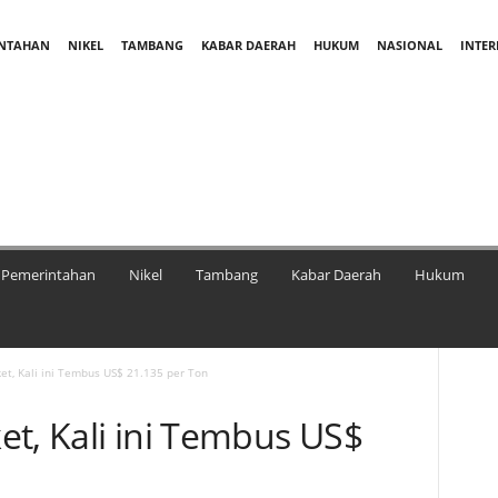
INTAHAN
NIKEL
TAMBANG
KABAR DAERAH
HUKUM
NASIONAL
INTE
Pemerintahan
Nikel
Tambang
Kabar Daerah
Hukum
et, Kali ini Tembus US$ 21.135 per Ton
et, Kali ini Tembus US$