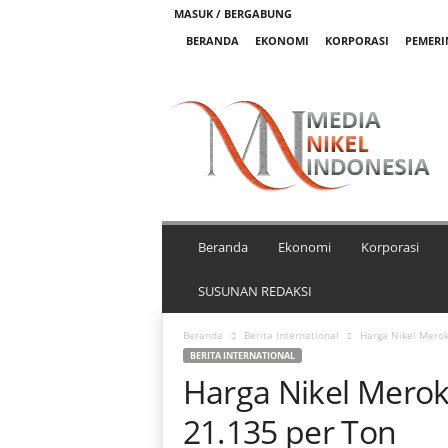
MASUK / BERGABUNG
BERANDA
EKONOMI
KORPORASI
PEMER
M
e
d
i
a
N
i
k
Beranda
Ekonomi
Korporasi
e
l
SUSUNAN REDAKSI
I
n
Beranda
Berita International
Harga Nikel Merok
d
BERITA INTERNATIONAL
o
Harga Nikel Merok
n
e
21.135 per Ton
s