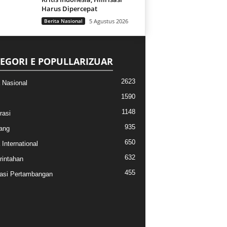
Harus Dipercepat
Berita Nasional
5 Agustus 2026
EGORI E POPULLARIZUAR
2623
a Nasional
1590
1148
rasi
935
ang
650
 International
632
intahan
455
asi Pertambangan