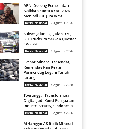
APNI Dorong Pemerintah
Naikkan Kuota RKAB 2026
Menjadi 270 Juta wmt
Berita Nasional
7 Agustus 2026
Sukses Jalani Uji Jalan B50,
UD Trucks Pamerkan Quester
CWE 280...
Berita Nasional
6 Agustus 2026
Ekspor Mineral Tersendat,
Kemendag Kaji Revisi
Permendag Logam Tanah
Jarang
Berita Nasional
6 Agustus 2026
Toerangga: Transformasi
Digital Jadi Kunci Penguatan
Industri Strategis Indonesia
Berita Nasional
5 Agustus 2026
Airlangga: AS Bidik Mineral
Kritis Indonesia, Hilirisasi