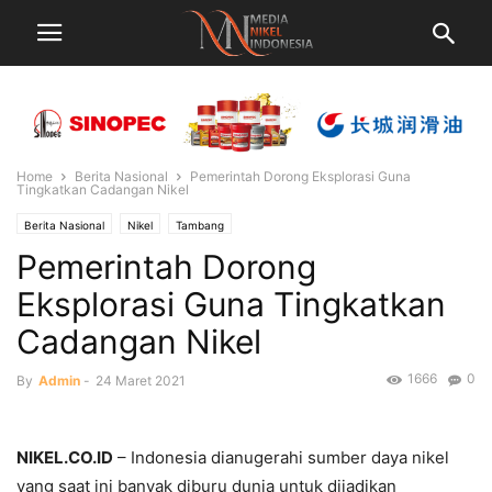
Home
Berita Nasional
Pemerintah Dorong Eksplorasi Guna
Tingkatkan Cadangan Nikel
Berita Nasional
Nikel
Tambang
Pemerintah Dorong
Eksplorasi Guna Tingkatkan
Cadangan Nikel
1666
0
By
Admin
-
24 Maret 2021
NIKEL.CO.ID
– Indonesia dianugerahi sumber daya nikel
yang saat ini banyak diburu dunia untuk dijadikan