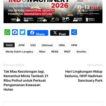
WhatsApp
Facebook
Twitter
Share
Share
Post
TAGS
APNI
ESG
hillirisasi
HPAL
HPM
Meidy Katrin Lengkey
Nikel
RKAB
RKEF
Smelter
Previous article
Next article
Tak Mau Kecolongan lagi,
Hari Lingkungan Hidup
Kemenhut Minta Tambah 21
Sedunia, IWIP Hadirkan
Ribu Polhut untuk Perkuat
Sanctuary Park
Pengamanan Kawasan
Hutan