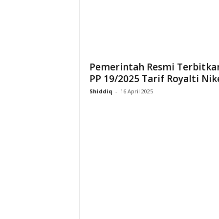
i
a
Pemerintah Resmi Terbitka
PP 19/2025 Tarif Royalti Nik
Shiddiq
-
16 April 2025