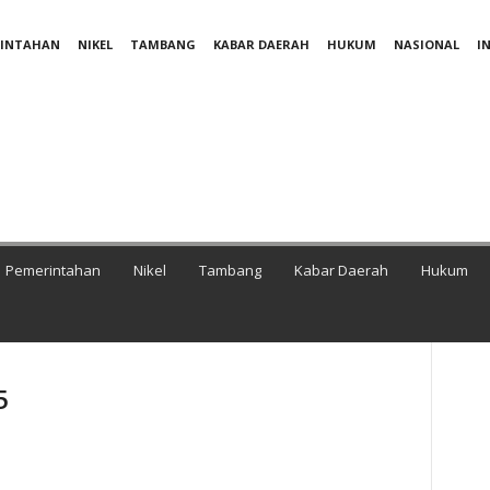
RINTAHAN
NIKEL
TAMBANG
KABAR DAERAH
HUKUM
NASIONAL
I
Pemerintahan
Nikel
Tambang
Kabar Daerah
Hukum
5