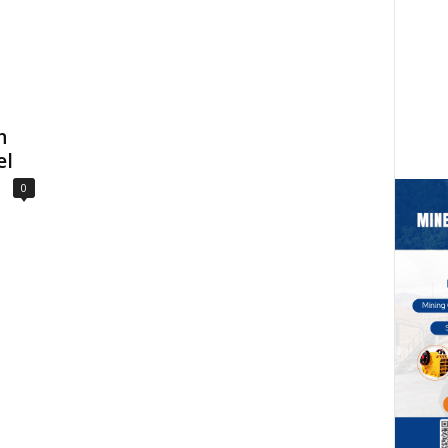
n
el
0