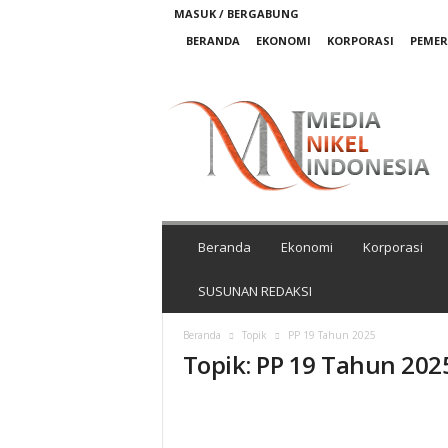
MASUK / BERGABUNG
BERANDA
EKONOMI
KORPORASI
PEME
M
e
d
i
a
N
i
k
Beranda
Ekonomi
Korporasi
e
l
SUSUNAN REDAKSI
I
n
Beranda
Topik
PP 19 Tahun 2025
d
Topik: PP 19 Tahun 202
o
n
e
s