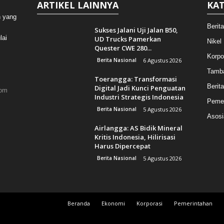
ARTIKEL LAINNYA
KAT
n yang
Berit
Sukses Jalani Uji Jalan B50,
lai
UD Trucks Pamerkan
Nikel
Quester CWE 280...
Korpo
Berita Nasional
6 Agustus 2026
Tamb
Toerangga: Transformasi
Berita
Digital Jadi Kunci Penguatan
com
Industri Strategis Indonesia
Pemer
Berita Nasional
5 Agustus 2026
Asosi
Airlangga: AS Bidik Mineral
Kritis Indonesia, Hilirisasi
Harus Dipercepat
Berita Nasional
5 Agustus 2026
Beranda
Ekonomi
Korporasi
Pemerintahan