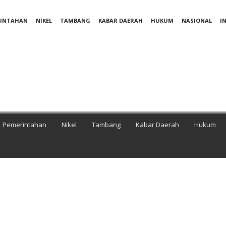
RINTAHAN
NIKEL
TAMBANG
KABAR DAERAH
HUKUM
NASIONAL
I
Pemerintahan
Nikel
Tambang
Kabar Daerah
Hukum