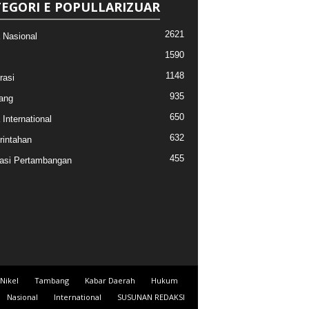
EGORI E POPULLARIZUAR
2621
a Nasional
1590
1148
rasi
935
ang
650
 International
632
intahan
455
asi Pertambangan
Nikel
Tambang
Kabar Daerah
Hukum
Nasional
International
SUSUNAN REDAKSI