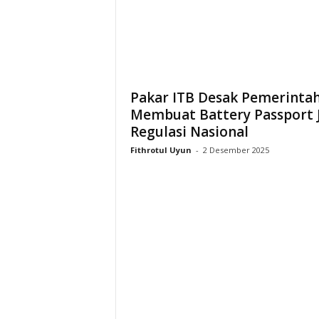
i
a
Pakar ITB Desak Pemerinta
Membuat Battery Passport 
Regulasi Nasional
Fithrotul Uyun
-
2 Desember 2025