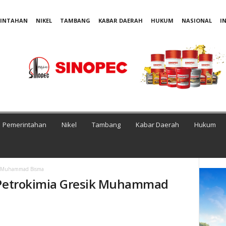
RINTAHAN
NIKEL
TAMBANG
KABAR DAERAH
HUKUM
NASIONAL
I
Pemerintahan
Nikel
Tambang
Kabar Daerah
Hukum
ik Muhammad Bisma
h Petrokimia Gresik Muhammad