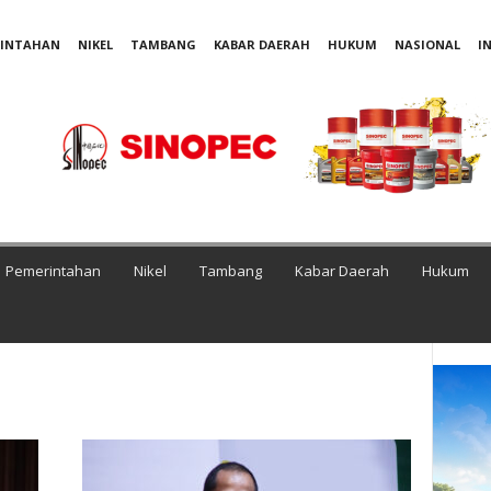
RINTAHAN
NIKEL
TAMBANG
KABAR DAERAH
HUKUM
NASIONAL
I
Pemerintahan
Nikel
Tambang
Kabar Daerah
Hukum