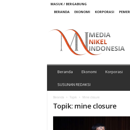
MASUK / BERGABUNG
BERANDA
EKONOMI
KORPORASI
PEME
M
e
d
i
a
N
i
k
Beranda
Ekonomi
Korporasi
e
l
SUSUNAN REDAKSI
I
n
Beranda
Topik
Mine closure
d
Topik: mine closure
o
n
e
s