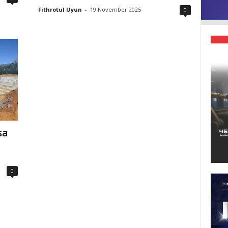
Fithrotul Uyun
-
19 November 2025
0
sa
0