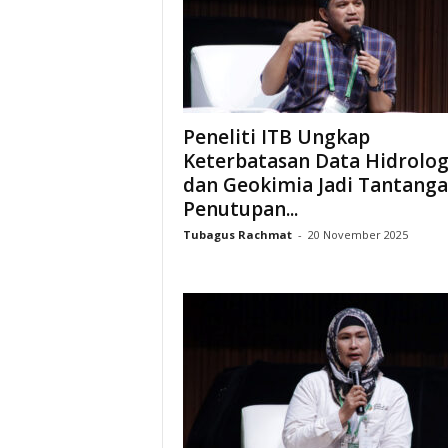
i
a
Peneliti ITB Ungkap
Keterbatasan Data Hidrolog
dan Geokimia Jadi Tantang
Penutupan...
Tubagus Rachmat
-
20 November 2025