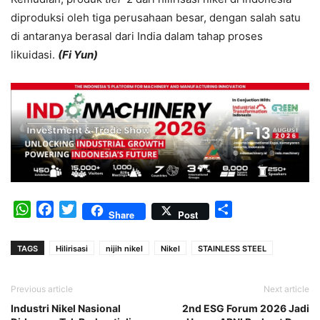
diproduksi oleh tiga perusahaan besar, dengan salah satu
di antaranya berasal dari India dalam tahap proses
likuidasi.
(Fi Yun)
WhatsApp
Facebook
Twitter
Share
Share
Post
TAGS
Hilirisasi
nijih nikel
Nikel
STAINLESS STEEL
Previous article
Next article
Industri Nikel Nasional
2nd ESG Forum 2026 Jadi