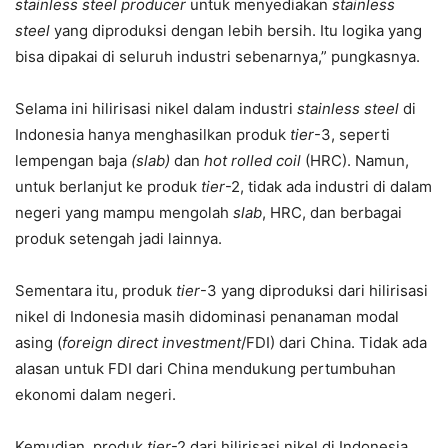
stainless steel producer
untuk menyediakan
stainless
steel
yang diproduksi dengan lebih bersih. Itu logika yang
bisa dipakai di seluruh industri sebenarnya,” pungkasnya.
Selama ini hilirisasi nikel dalam industri
stainless steel
di
Indonesia hanya menghasilkan produk
tier
-3, seperti
lempengan baja
(slab)
dan
hot rolled coil
(HRC). Namun,
untuk berlanjut ke produk
tier
-2, tidak ada industri di dalam
negeri yang mampu mengolah
slab
, HRC, dan berbagai
produk setengah jadi lainnya.
Sementara itu, produk
tier
-3 yang diproduksi dari hilirisasi
nikel di Indonesia masih didominasi penanaman modal
asing (
foreign direct investment
/FDI) dari China. Tidak ada
alasan untuk FDI dari China mendukung pertumbuhan
ekonomi dalam negeri.
Kemudian, produk
tier
-2 dari hilirisasi nikel di Indonesia