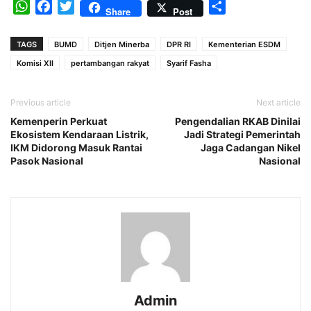
WhatsApp
Facebook
Twitter
Share
Share
Post
TAGS
BUMD
Ditjen Minerba
DPR RI
Kementerian ESDM
Komisi XII
pertambangan rakyat
Syarif Fasha
Previous article
Next article
Kemenperin Perkuat
Pengendalian RKAB Dinilai
Ekosistem Kendaraan Listrik,
Jadi Strategi Pemerintah
IKM Didorong Masuk Rantai
Jaga Cadangan Nikel
Pasok Nasional
Nasional
Admin