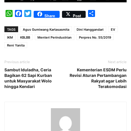
WhatsApp
Facebook
Twitter
Share
Share
Post
TAGS
Agus Gumiwang Kartasasmita
Dini Hanggandari
EV
IKM
KBLBB
Menteri Perindustrian
Perpres No. 55/2019
Reni Yanita
Previous article
Next article
Sambut Iduladha, Ceria
Kementerian ESDM Perlu
Bagikan 62 Sapi Kurban
Revisi Aturan Pertambangan
untuk Masyarakat Wolo
Rakyat agar Lebih
hingga Kendari
Terakomodasi