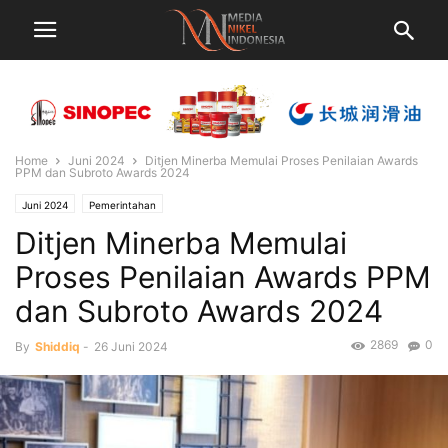
Home
Juni 2024
Ditjen Minerba Memulai Proses Penilaian Awards
PPM dan Subroto Awards 2024
Juni 2024
Pemerintahan
Ditjen Minerba Memulai
Proses Penilaian Awards PPM
dan Subroto Awards 2024
2869
0
By
Shiddiq
-
26 Juni 2024