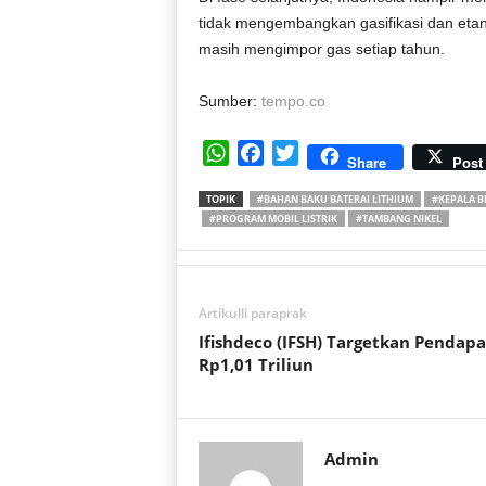
tidak mengembangkan gasifikasi dan etano
masih mengimpor gas setiap tahun.
Sumber:
tempo.co
W
F
T
Share
Post
h
a
w
TOPIK
#BAHAN BAKU BATERAI LITHIUM
#KEPALA B
a
c
i
#PROGRAM MOBIL LISTRIK
#TAMBANG NIKEL
t
e
t
s
b
t
A
o
e
p
o
r
Artikulli paraprak
p
k
Ifishdeco (IFSH) Targetkan Pendap
Rp1,01 Triliun
Admin