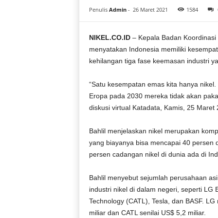
i
Penulis
Admin
-
26 Maret 2021
1584
a
NIKEL.CO.ID
– Kepala Badan Koordinasi
menyatakan Indonesia memiliki kesempata
kehilangan tiga fase keemasan industri y
“Satu kesempatan emas kita hanya nikel. 
Eropa pada 2030 mereka tidak akan pakai
diskusi virtual Katadata, Kamis, 25 Maret
Bahlil menjelaskan nikel merupakan kompo
yang biayanya bisa mencapai 40 persen da
persen cadangan nikel di dunia ada di I
Bahlil menyebut sejumlah perusahaan as
industri nikel di dalam negeri, seperti L
Technology (CATL), Tesla, dan BASF. LG m
miliar dan CATL senilai US$ 5,2 miliar.