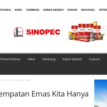
INTAHAN
NIKEL
TAMBANG
KABAR DAERAH
HUKUM
NASIONAL
INTE
Pemerintahan
Nikel
Tambang
Kabar Daerah
Hukum
an Emas Kita Hanya Nikel
empatan Emas Kita Hanya