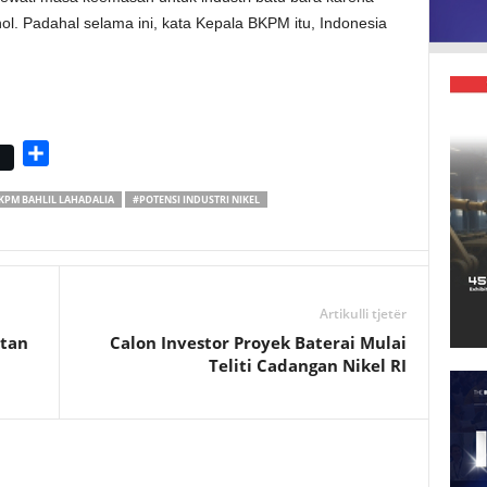
l. Padahal selama ini, kata Kepala BKPM itu, Indonesia
S
h
KPM BAHLIL LAHADALIA
#POTENSI INDUSTRI NIKEL
a
r
e
Artikulli tjetër
atan
Calon Investor Proyek Baterai Mulai
Teliti Cadangan Nikel RI