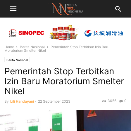
Home
Berita Nasional
Pemerintah Stop Terbitkan Izin Baru
Moratorium Smelter Nikel
Berita Nasional
Pemerintah Stop Terbitkan
Izin Baru Moratorium Smelter
Nikel
3056
0
By
Lili Handayani
-
22 September 2023