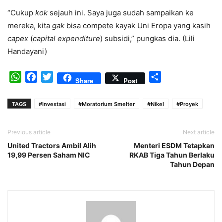
“Cukup
kok
sejauh ini. Saya juga sudah sampaikan ke
mereka, kita
gak
bisa compete kayak Uni Eropa yang kasih
capex
(
capital expenditure
) subsidi,” pungkas dia. (Lili
Handayani)
WhatsApp
Facebook
Twitter
Share
Share
Post
TAGS
#Investasi
#Moratorium Smelter
#Nikel
#Proyek
Previous article
Next article
United Tractors Ambil Alih
Menteri ESDM Tetapkan
19,99 Persen Saham NIC
RKAB Tiga Tahun Berlaku
Tahun Depan