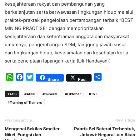
kesejahteraan rakyat dan pembangunan yang
berkelanjutan serta berwawasan lingkungan hidup melalui
praktek-praktek pengelolaan pertambangan terbaik “BEST
MINING PRACTISE” dengan memprioritaskan
kesejahteraan dan ketentraman anggota dan masyarakat
umumnya, pengembangan SDM, tanggung jawab sosial
dan lingkungan hidup, keselamatan dan kesehatan kerja
serta penciptaan lapangan kerja.(Lili Handayani)
WhatsApp
Facebook
Twitter
Share
Share
Post
TAGS
#APNI
#mineral
#Oktober
#ToT
#Training of Trainers
Previous article
Next article
Mengenal Sekilas Smelter
Pabrik Sel Baterai Terbentuk,
Nikel, Fungsi dan
Jokowi: Negara Lain Akan