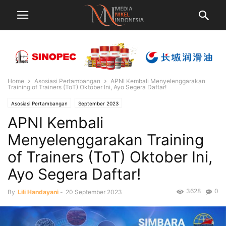
Home
Asosiasi Pertambangan
APNI Kembali Menyelenggarakan
Training of Trainers (ToT) Oktober Ini, Ayo Segera Daftar!
Asosiasi Pertambangan
September 2023
APNI Kembali
Menyelenggarakan Training
of Trainers (ToT) Oktober Ini,
Ayo Segera Daftar!
3628
0
By
Lili Handayani
-
20 September 2023