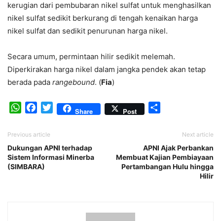
kerugian dari pembubaran nikel sulfat untuk menghasilkan
nikel sulfat sedikit berkurang di tengah kenaikan harga
nikel sulfat dan sedikit penurunan harga nikel.
Secara umum, permintaan hilir sedikit melemah.
Diperkirakan harga nikel dalam jangka pendek akan tetap
berada pada
rangebound
. (
Fia
)
WhatsApp
Facebook
Twitter
Share
Share
Post
Previous article
Next article
Dukungan APNI terhadap
APNI Ajak Perbankan
Sistem Informasi Minerba
Membuat Kajian Pembiayaan
(SIMBARA)
Pertambangan Hulu hingga
Hilir