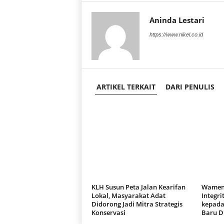
Aninda Lestari
https://www.nikel.co.id
ARTIKEL TERKAIT
DARI PENULIS
KLH Susun Peta Jalan Kearifan
Wamen
Lokal, Masyarakat Adat
Integri
Didorong Jadi Mitra Strategis
kepada
Konservasi
Baru Di