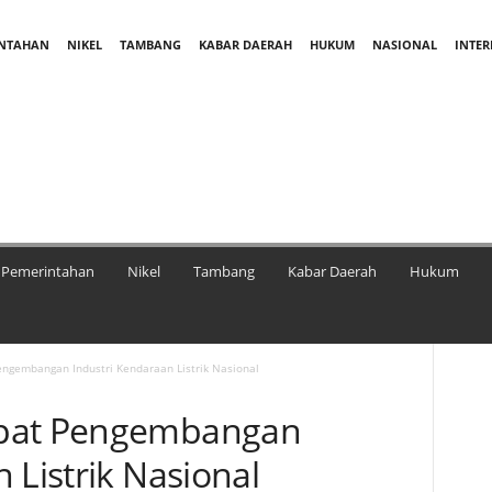
INTAHAN
NIKEL
TAMBANG
KABAR DAERAH
HUKUM
NASIONAL
INTE
Pemerintahan
Nikel
Tambang
Kabar Daerah
Hukum
ngembangan Industri Kendaraan Listrik Nasional
epat Pengembangan
 Listrik Nasional