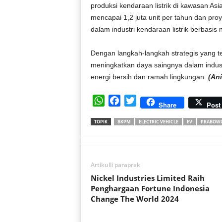
produksi kendaraan listrik di kawasan As
mencapai 1,2 juta unit per tahun dan proy
dalam industri kendaraan listrik berbasis 
Dengan langkah-langkah strategis yang te
meningkatkan daya saingnya dalam industr
energi bersih dan ramah lingkungan.
(An
W
F
T
Share
Post
h
a
w
TOPIK
BKPM
ELECTRIC VEHICLE
EV
PRABOWO
a
c
i
t
e
t
s
b
t
A
o
e
Artikulli paraprak
p
o
r
Nickel Industries Limited Raih
p
k
Penghargaan Fortune Indonesia
Change The World 2024