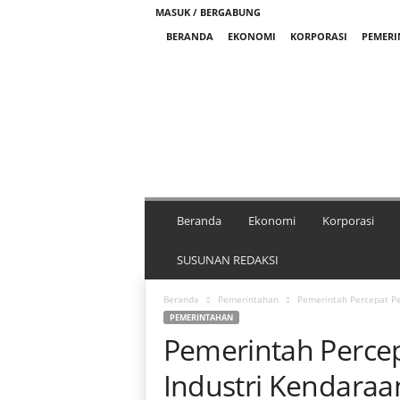
MASUK / BERGABUNG
BERANDA
EKONOMI
KORPORASI
PEMER
M
e
d
i
a
N
i
k
Beranda
Ekonomi
Korporasi
e
l
SUSUNAN REDAKSI
I
n
Beranda
Pemerintahan
Pemerintah Percepat Pe
d
PEMERINTAHAN
o
Pemerintah Perc
n
e
Industri Kendaraan
s