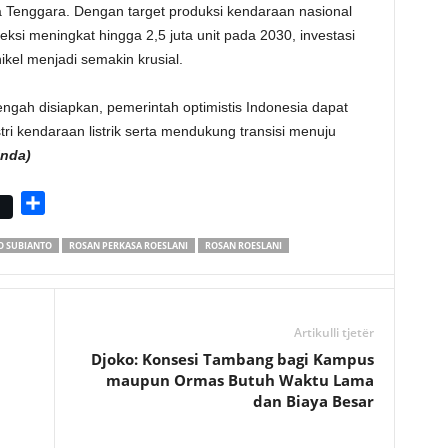
ia Tenggara. Dengan target produksi kendaraan nasional
eksi meningkat hingga 2,5 juta unit pada 2030, investasi
nikel menjadi semakin krusial.
ngah disiapkan, pemerintah optimistis Indonesia dapat
i kendaraan listrik serta mendukung transisi menuju
inda)
S
h
 SUBIANTO
ROSAN PERKASA ROESLANI
ROSAN ROESLANI
a
r
e
Artikulli tjetër
Djoko: Konsesi Tambang bagi Kampus
maupun Ormas Butuh Waktu Lama
dan Biaya Besar