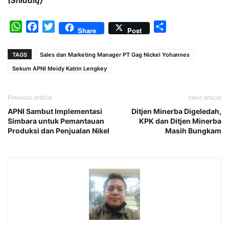
(Shiddiq)
WhatsApp
Facebook
Twitter
Share
Share
Post
TAGS
Sales dan Marketing Manager PT Gag Nickel Yohannes
Sekum APNI Meidy Katrin Lengkey
Previous article
Next article
APNI Sambut Implementasi
Ditjen Minerba Digeledah,
Simbara untuk Pemantauan
KPK dan Ditjen Minerba
Produksi dan Penjualan Nikel
Masih Bungkam