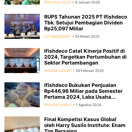
Fithrotul Uyun
-
6 Januari 2026
RUPS Tahunan 2025 PT Ifishdeco
Tbk. Setujui Pembagian Dividen
Rp25,097 Miliar
Lili Handayani
-
25 Maret 2025
Ifishdeco Catat Kinerja Positif di
2024, Targetkan Pertumbuhan di
Sektor Pertambangan
Aninda Lestari
-
26 Februari 2025
Ifishdeco Bukukan Penjualan
Rp446,96 Miliar pada Semester
Pertama 2024, Laba Usaha...
Aninda Lestari
-
1 Agustus 2024
Final Kompetisi Kasus Global
oleh Harry Susilo Institute: Enam
Tim Bersaing...