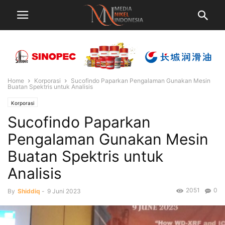
Home
Korporasi
Sucofindo Paparkan Pengalaman Gunakan Mesin
Buatan Spektris untuk Analisis
Korporasi
Sucofindo Paparkan
Pengalaman Gunakan Mesin
Buatan Spektris untuk
Analisis
2051
0
By
Shiddiq
-
9 Juni 2023