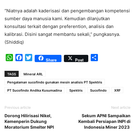
“Niatnya adalah kaderisasi dan pengembangan kompetensi
sumber daya manusia kami. Kemudian dilanjutkan
konsultasi terkait dengan preferention, analisis dan
kalibrasi. Disini sangat membantu sekali,” pungkasnya.
(Shiddiq)
WhatsApp
Facebook
Twitter
Share
Share
Post
TAGS
Mineral ARL
Pengalaman sucofindo gunakan mesin analisis PT Spektris
PT Sucofindo Andika Kusumadina
Spektris
Sucofindo
XRF
Previous article
Next article
Dorong Hilirisasi Nikel,
Sekum APNI Sampaikan
Kemenperin Dukung
Kembali Persiapan INPI di
Moratorium Smelter NPI
Indonesia Miner 2023