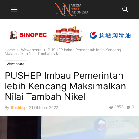
Home
Wawancara
PUSHEP Imbau Pemerintah lebih Kencang
Maksimalkan Nilai Tambah Nikel
Wawancara
PUSHEP Imbau Pemerintah
lebih Kencang Maksimalkan
Nilai Tambah Nikel
1853
0
By
Shiddiq
-
21 Oktober 2022