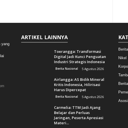
ARTIKEL LAINNYA
KAT
n yang
Berit
Toerangga: Transformasi
lai
Digital Jadi Kunci Penguatan
Nikel
Industri Strategis Indonesia
Korpo
Berita Nasional
5 Agustus 2026
Tamb
Airlangga: AS Bidik Mineral
Berita
Kritis Indonesia, Hilirisasi
com
Harus Dipercepat
Pemer
Berita Nasional
5 Agustus 2026
Asosi
Carmelia: TTM Jadi Ajang
Belajar dan Perluas
Jaringan, Peserta Apresiasi
Materi...