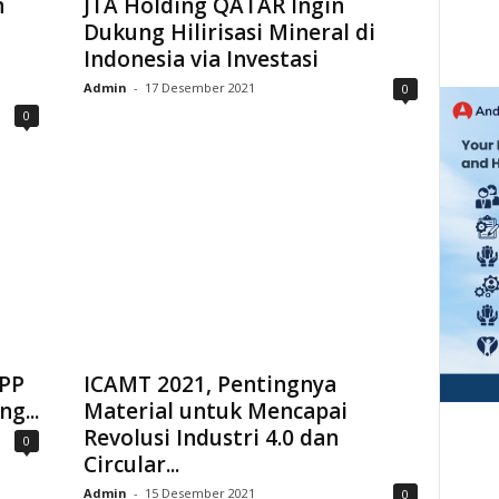
h
JTA Holding QATAR Ingin
Dukung Hilirisasi Mineral di
Indonesia via Investasi
Admin
-
17 Desember 2021
0
0
 PP
ICAMT 2021, Pentingnya
g...
Material untuk Mencapai
Revolusi Industri 4.0 dan
0
Circular...
Admin
-
15 Desember 2021
0