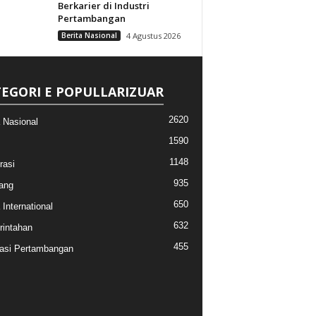
Berkarier di Industri
Pertambangan
Berita Nasional
4 Agustus 2026
EGORI E POPULLARIZUAR
2620
a Nasional
1590
1148
rasi
935
ang
650
 International
632
intahan
455
asi Pertambangan