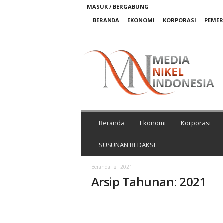
MASUK / BERGABUNG
BERANDA
EKONOMI
KORPORASI
PEME
M
e
d
i
a
N
i
k
Beranda
Ekonomi
Korporasi
e
l
SUSUNAN REDAKSI
I
n
Beranda
2021
d
Arsip Tahunan: 2021
o
n
e
s